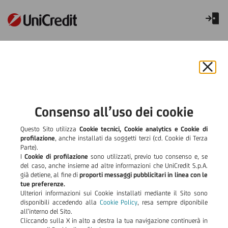
Incassi e disposizioni
Chiu
il
bann
e
Consenso all’uso dei cookie
rifiut
il
Questo Sito utilizza
Cookie tecnici, Cookie analytics e Cookie di
cook
profilazione
, anche installati da soggetti terzi (cd. Cookie di Terza
Parte).
I
Cookie di profilazione
sono utilizzati, previo tuo consenso e, se
del caso, anche insieme ad altre informazioni che UniCredit S.p.A.
già detiene, al fine di
proporti messaggi pubblicitari in linea con le
tue preferenze.
Ulteriori informazioni sui Cookie installati mediante il Sito sono
Bonifici SEPA
disponibili accedendo alla
Cookie Policy
, resa sempre diponibile
all’interno del Sito.
Tutti i tuoi pagamenti, semplici, veloci e sempre
Cliccando sulla X in alto a destra la tua navigazione continuerà in