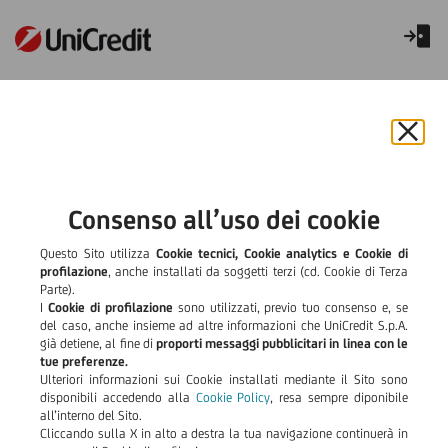
Normativa MiFid
Il Rafforzamento della
Chiu
il
tutela del cliente come
bann
e
Consenso all’uso dei cookie
driver principale di MIFID II
rifiut
il
Questo Sito utilizza
Cookie tecnici, Cookie analytics e Cookie di
cook
profilazione
, anche installati da soggetti terzi (cd. Cookie di Terza
Da tempo l’Unione Europea intende creare un unico mercato di
Parte).
servizi e attività finanziarie in tutti i Paesi europei, e per questa
ragione
I
Cookie di profilazione
il 1° novembre 2007 è entrata in vigore
sono utilizzati, previo tuo consenso e, se
nell’ordinamento italiano la Direttiva MiFID.
del caso, anche insieme ad altre informazioni che UniCredit S.p.A.
già detiene, al fine di
proporti messaggi pubblicitari in linea con le
Con l’obiettivo di perseguire le medesime finalità della MiFID e,
tue preferenze.
al contempo, rafforzare ulteriormente i presidi di tutela per gli
Ulteriori informazioni sui Cookie installati mediante il Sito sono
Investitori, dal 3 gennaio 2018 è entrata in vigore la MiFID II.
disponibili accedendo alla
Cookie Policy
, resa sempre diponibile
Vari sono i profili di novità introdotti dalla Direttiva MiFID II,
all’interno del Sito.
anche con riferimento alla trasparenza informativa nei
Cliccando sulla X in alto a destra la tua navigazione continuerà in
confronti dei clienti.