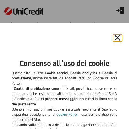
Finanziamenti per le
Imprese
Chiu
il
bann
e
Consenso all’uso dei cookie
rifiut
il
Questo Sito utilizza
Cookie tecnici, Cookie analytics e Cookie di
cook
profilazione
, anche installati da soggetti terzi (cd. Cookie di Terza
Parte).
I
Cookie di profilazione
sono utilizzati, previo tuo consenso e, se
del caso, anche insieme ad altre informazioni che UniCredit S.p.A.
già detiene, al fine di
proporti messaggi pubblicitari in linea con le
tue preferenze.
Ulteriori informazioni sui Cookie installati mediante il Sito sono
disponibili accedendo alla
Cookie Policy
, resa sempre diponibile
all’interno del Sito.
Cliccando sulla X in alto a destra la tua navigazione continuerà in