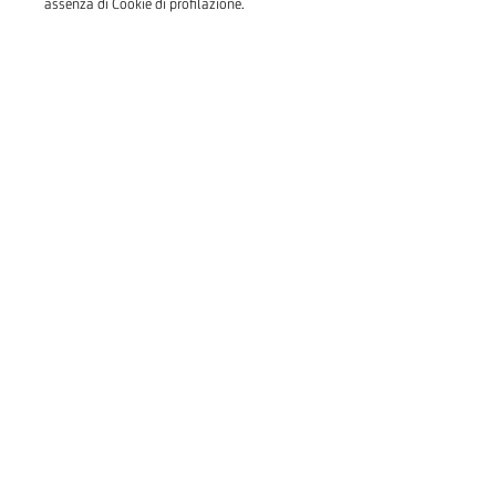
assenza di Cookie di profilazione.
Favorisce l’accesso alle fonti
finanziarie delle imprese
Fondo di Garanzia
Scopri di più
Tutte
Finanziamenti a breve termine