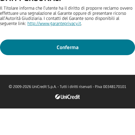
Il Titolare informa che l’utente ha il diritto di proporre reclamo ovvero
effettuare una segnalazione al Garante oppure di presentare ricorso
all’Autorità Giudiziaria. I contatti del Garante sono disponibili al
seguente link:
http://www.garanteprivacy.it
.
Conferma
© 2009-2026 UniCredit S.p.A. - Tutti i diritti riservati - P.Iva 00348170101