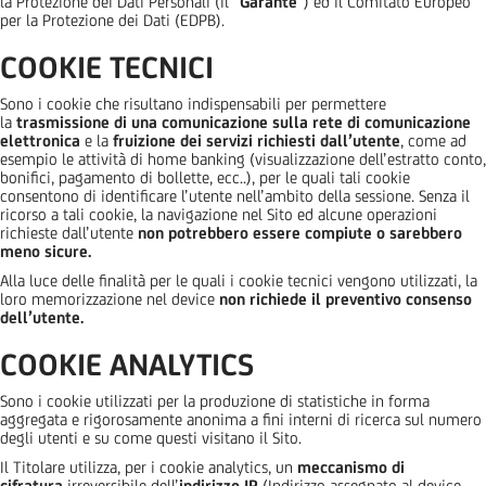
la Protezione dei Dati Personali (il “
Garante
”) ed il Comitato Europeo
per la Protezione dei Dati (EDPB).
COOKIE TECNICI
Sono i cookie che risultano indispensabili per permettere
la
trasmissione di una comunicazione sulla rete di comunicazione
elettronica
e la
fruizione
dei servizi richiesti dall’utente
, come ad
esempio le attività di home banking (visualizzazione dell’estratto conto,
bonifici, pagamento di bollette, ecc..), per le quali tali cookie
consentono di identificare l’utente nell’ambito della sessione. Senza il
ricorso a tali cookie, la navigazione nel Sito ed alcune operazioni
richieste dall’utente
non potrebbero essere compiute o sarebbero
meno sicure.
Alla luce delle finalità per le quali i cookie tecnici vengono utilizzati, la
loro memorizzazione nel device
non richiede il preventivo consenso
dell’utente.
COOKIE ANALYTICS
Sono i cookie utilizzati per la produzione di statistiche in forma
aggregata e rigorosamente anonima a fini interni di ricerca sul numero
degli utenti e su come questi visitano il Sito.
Il Titolare utilizza, per i cookie analytics, un
meccanismo di
cifratura
irreversibile dell’
indirizzo IP
(Indirizzo assegnato al device