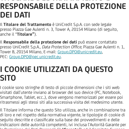
RESPONSABILE DELLA PROTEZIONE
DEI DATI
Il
Titolare del Trattamento
è
UniCredit S.p.A.
con sede legale
presso
Piazza Gae Aulenti n. 3, Tower A, 20154 Milano (di seguito,
anche il “
Titolare”
).
Il
Responsabile della protezione dei dati
può essere contattato
presso UniCredit S.p.A.,
Data Protection Office
, Piazza Gae Aulenti n. 1,
Tower B, 20154 Milano, E-mail:
Group.DPO@unicredit.eu
,
PEC:
Group.DPO@pec.unicredit.eu
.
I COOKIE UTILIZZATI DA QUESTO
SITO
I cookie sono stringhe di testo di piccole dimensioni che i siti web
visitati dall’utente inviano al browser del suo device (PC, Notebook,
Smartphone, Tablet, ecc..), dove vengono memorizzati per essere poi
ritrasmessi agli stessi siti alla successiva visita del medesimo utente.
Il Titolare informa che questo Sito utilizza, anche in combinazione tra
di loro e nel rispetto della normativa vigente, le tipologie di cookie di
seguito descritte e classificate sulla base dei provvedimenti e delle
indicazioni delle autorità competenti, ivi inclusa l’Autorità Garante per