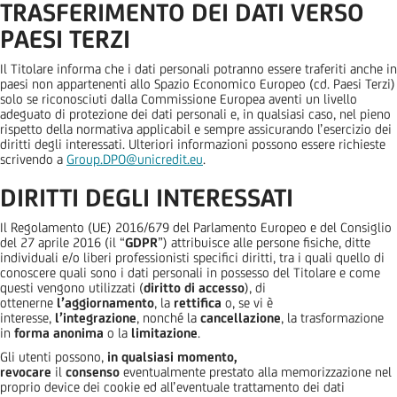
TRASFERIMENTO DEI DATI VERSO
PAESI TERZI
Il Titolare informa che i dati personali potranno essere traferiti anche in
paesi non appartenenti allo Spazio Economico Europeo (cd. Paesi Terzi)
solo se riconosciuti dalla Commissione Europea aventi un livello
adeguato di protezione dei dati personali e, in qualsiasi caso, nel pieno
rispetto della normativa applicabil e sempre assicurando l’esercizio dei
diritti degli interessati. Ulteriori informazioni possono essere richieste
scrivendo a
Group.DPO@unicredit.eu
.
DIRITTI DEGLI INTERESSATI
Il Regolamento (UE) 2016/679 del Parlamento Europeo e del Consiglio
del 27 aprile 2016 (il “
GDPR
”) attribuisce alle persone fisiche, ditte
individuali e/o liberi professionisti specifici diritti, tra i quali quello di
conoscere quali sono i dati personali in possesso del Titolare e come
questi vengono utilizzati (
diritto di accesso
), di
ottenerne
l’aggiornamento
, la
rettifica
o, se vi è
interesse,
l’integrazione
, nonché la
cancellazione
, la trasformazione
in
forma anonima
o la
limitazione
.
Gli utenti possono,
in qualsiasi momento,
revocare
il
consenso
eventualmente prestato alla memorizzazione nel
proprio device dei cookie ed all’eventuale trattamento dei dati