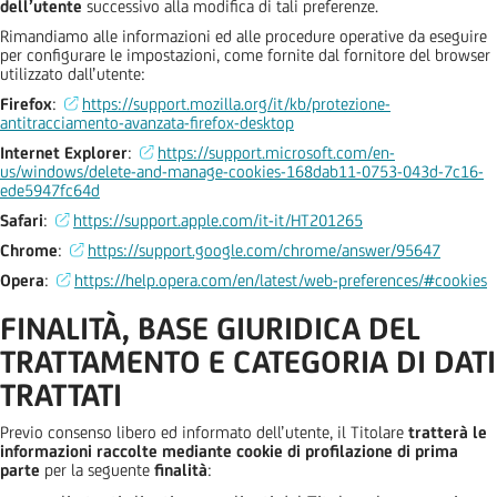
dell’utente
successivo alla modifica di tali preferenze.
Rimandiamo alle informazioni ed alle procedure operative da eseguire
per configurare le impostazioni, come fornite dal fornitore del browser
utilizzato dall’utente:
Firefox
:
https://support.mozilla.org/it/kb/protezione-
antitracciamento-avanzata-firefox-desktop
Internet Explorer
:
https://support.microsoft.com/en-
us/windows/delete-and-manage-cookies-168dab11-0753-043d-7c16-
ede5947fc64d
Safari
:
https://support.apple.com/it-it/HT201265
Chrome
:
https://support.google.com/chrome/answer/95647
Opera
:
https://help.opera.com/en/latest/web-preferences/#cookies
FINALITÀ, BASE GIURIDICA DEL
TRATTAMENTO E CATEGORIA DI DATI
TRATTATI
Previo consenso libero ed informato dell’utente, il Titolare
tratterà le
informazioni raccolte mediante
cookie di profilazione di prima
parte
per la seguente
finalità
: