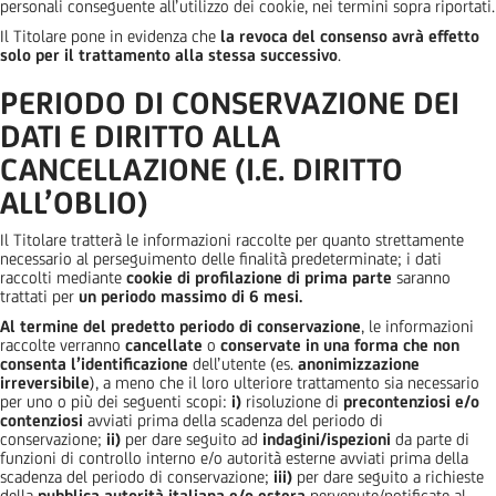
personali conseguente all’utilizzo dei cookie, nei termini sopra riportati.
Il Titolare pone in evidenza che
la revoca del consenso avrà effetto
solo per il trattamento alla stessa successivo
.
PERIODO DI CONSERVAZIONE DEI
DATI E DIRITTO ALLA
CANCELLAZIONE (I.E. DIRITTO
ALL’OBLIO)
Il Titolare tratterà le informazioni raccolte per quanto strettamente
necessario al perseguimento delle finalità predeterminate; i dati
raccolti mediante
cookie di profilazione di prima parte
saranno
trattati per
un periodo massimo di 6 mesi.
Al termine del predetto periodo di conservazione
, le informazioni
raccolte verranno
cancellate
o
conservate in una forma che non
consenta l’identificazione
dell’utente (es.
anonimizzazione
irreversibile
), a meno che il loro ulteriore trattamento sia necessario
per uno o più dei seguenti scopi:
i)
risoluzione di
precontenziosi e/o
contenziosi
avviati prima della scadenza del periodo di
conservazione;
ii)
per dare seguito ad
indagini/ispezioni
da parte di
funzioni di controllo interno e/o autorità esterne avviati prima della
scadenza del periodo di conservazione;
iii)
per dare seguito a richieste
della
pubblica autorità italiana e/o estera
pervenute/notificate al