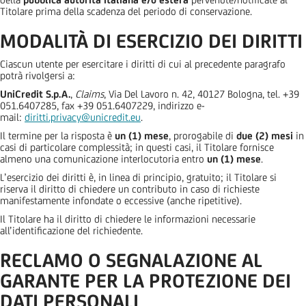
Titolare prima della scadenza del periodo di conservazione.
MODALITÀ DI ESERCIZIO DEI DIRITTI
Ciascun utente per esercitare i diritti di cui al precedente paragrafo
potrà rivolgersi a:
UniCredit S.p.A.
,
Claims
, Via Del Lavoro n. 42, 40127 Bologna, tel. +39
051.6407285, fax +39 051.6407229, indirizzo e-
mail:
diritti.privacy@unicredit.eu
.
Il termine per la risposta è
un (1) mese
, prorogabile di
due (2) mesi
in
casi di particolare complessità; in questi casi, il Titolare fornisce
almeno una comunicazione interlocutoria entro
un (1) mese
.
L’esercizio dei diritti è, in linea di principio, gratuito; il Titolare si
riserva il diritto di chiedere un contributo in caso di richieste
manifestamente infondate o eccessive (anche ripetitive).
Il Titolare ha il diritto di chiedere le informazioni necessarie
all’identificazione del richiedente.
RECLAMO O SEGNALAZIONE AL
GARANTE PER LA PROTEZIONE DEI
DATI PERSONALI