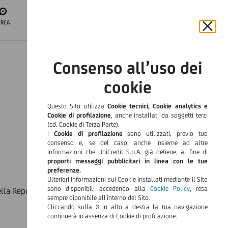
APRI IL CONTO
ERCA
ACCESSO
AREA CLIENTI
Chiu
il
ITA
bann
Consenso all’uso dei
e
Languag
rifiut
cookie
il
cook
Questo Sito utilizza
Cookie tecnici, Cookie analytics e
Cookie di profilazione
, anche installati da soggetti terzi
(cd. Cookie di Terza Parte).
I
Cookie di profilazione
sono utilizzati, previo tuo
consenso e, se del caso, anche insieme ad altre
informazioni che UniCredit S.p.A. già detiene, al fine di
proporti messaggi pubblicitari in linea con le tue
preferenze.
Ulteriori informazioni sui Cookie installati mediante il Sito
sono disponibili accedendo alla
Cookie Policy
, resa
ella Repubblica del 22 giugno 2007 n. 116 - pubblicato sulla
sempre diponibile all’interno del Sito.
Cliccando sulla X in alto a destra la tua navigazione
continuerà in assenza di Cookie di profilazione.