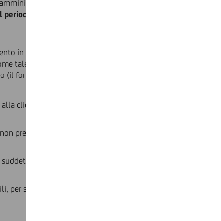
 amministrazione, in relazione ai quali non sia stata effettuata
il periodo di tempo di 10 anni
decorrenti dalla data di libera
imento in oggetto, salvo che,
entro il termine di 180 giorni
come tale si intende anche la comunicazione espressa alla
 (il fondo di cui all'art. 1 comma 343 della L. 266/2005).
e alla clientela interessata viene effettuata mediante
che non presentano movimenti da 10 anni
a impartire
ddetti rapporti, questi, ai sensi dell'art. 3 del
ili, per svariati motivi, a clientela compiutamente