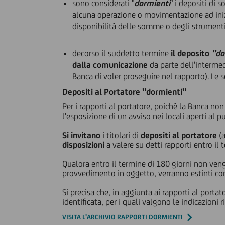
sono considerati "
dormienti
" i depositi di 
alcuna operazione o movimentazione ad inizi
disponibilità delle somme o degli strumenti 
decorso il suddetto termine
il deposito
"do
dalla comunicazione
da parte dell'intermed
Banca di voler proseguire nel rapporto). Le 
Depositi al Portatore "dormienti"
Per i rapporti al portatore, poichè la Banca non
l'esposizione di un avviso nei locali aperti al p
Si invitano
i titolari di
depositi al portatore
(a
disposizioni
a valere su detti rapporti entro il
Qualora entro il termine di 180 giorni non veng
provvedimento in oggetto, verranno estinti con 
Si precisa che, in aggiunta ai rapporti al porta
identificata, per i quali valgono le indicazioni 
VISITA L'ARCHIVIO RAPPORTI DORMIENTI