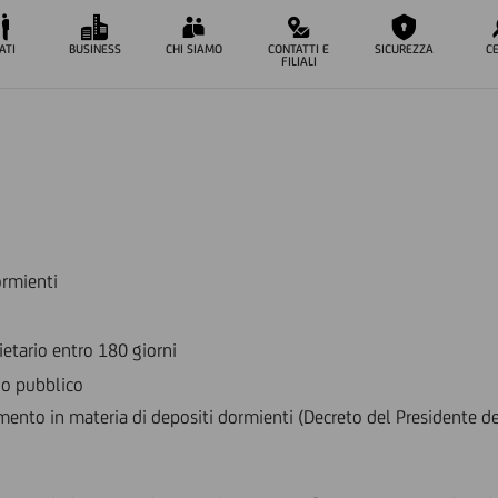
ATI
BUSINESS
CHI SIAMO
CONTATTI E
SICUREZZA
C
FILIALI
ormienti
ietario entro 180 giorni
do pubblico
amento in materia di depositi dormienti (Decreto del Presidente d