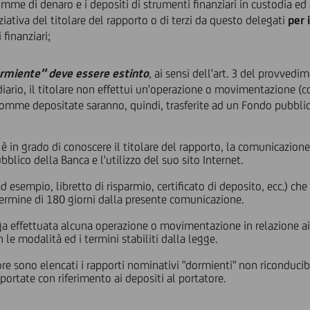
somme di denaro e i depositi di strumenti finanziari in custodia ed
ativa del titolare del rapporto o di terzi da questo delegati
per 
finanziari;
rmiente" deve essere estinto
, ai sensi dell'art. 3 del provved
iario, il titolare non effettui un'operazione o movimentazione (
somme depositate saranno, quindi, trasferite ad un Fondo pubblico
 è in grado di conoscere il titolare del rapporto, la comunicazion
ubblico della Banca e l'utilizzo del suo sito Internet.
d esempio, libretto di risparmio, certificato di deposito, ecc.) 
 termine di 180 giorni dalla presente comunicazione.
a effettuata alcuna operazione o movimentazione in relazione ai su
le modalità ed i termini stabiliti dalla legge.
tore sono elencati i rapporti nominativi "dormienti" non riconducib
riportate con riferimento ai depositi al portatore.