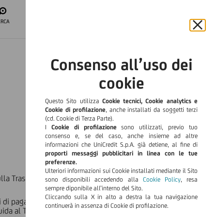
APRI IL CONTO
ERCA
ACCESSO
AREA CLIENTI
Chiu
il
ITA
bann
Consenso all’uso dei
e
Languag
rifiut
cookie
il
cook
Questo Sito utilizza
Cookie tecnici, Cookie analytics e
Cookie di profilazione
, anche installati da soggetti terzi
(cd. Cookie di Terza Parte).
I
Cookie di profilazione
sono utilizzati, previo tuo
consenso e, se del caso, anche insieme ad altre
informazioni che UniCredit S.p.A. già detiene, al fine di
proporti messaggi pubblicitari in linea con le tue
preferenze.
Ulteriori informazioni sui Cookie installati mediante il Sito
a Trasparenza relativa all'offerta di prodotti e servizi di
sono disponibili accedendo alla
Cookie Policy
, resa
sempre diponibile all’interno del Sito.
Cliccando sulla X in alto a destra la tua navigazione
i di pagamento offerti a consumatori), Informazioni generali
continuerà in assenza di Cookie di profilazione.
uida al Trasferimento dei servizi di Pagamento e le Guide