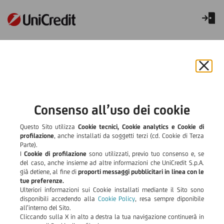
Nuove Regole di definizione di
Default
Chiu
il
Conoscere per affrontare il
bann
e
Consenso all’uso dei cookie
cambiamento
rifiut
il
Questo Sito utilizza
Cookie tecnici, Cookie analytics e Cookie di
A partire dal 1° Gennaio 2021 UniCredit applica le nuove regole
cook
profilazione
, anche installati da soggetti terzi (cd. Cookie di Terza
europee in materia di classificazione delle controparti
Parte).
inadempienti (meglio conosciuto come “default”).
I
Cookie di profilazione
sono utilizzati, previo tuo consenso e, se
La nuova disciplina, ovvero la
Nuova definizione di Default
,
del caso, anche insieme ad altre informazioni che UniCredit S.p.A.
stabilisce criteri e modalità più restrittive in materia di
già detiene, al fine di
proporti messaggi pubblicitari in linea con le
classificazione a default rispetto a quelli finora adottati, con
tue preferenze.
l’obiettivo di armonizzare la regolamentazione tra i diversi paesi
Ulteriori informazioni sui Cookie installati mediante il Sito sono
dell’Unione Europea.
disponibili accedendo alla
Cookie Policy
, resa sempre diponibile
I
principali cambiamenti
introdotti prevedono che le banche
all’interno del Sito.
definiscano automaticamente come inadempiente il cliente che
Cliccando sulla X in alto a destra la tua navigazione continuerà in
presenta un arretrato da oltre 90 giorni, il cui importo risulti,