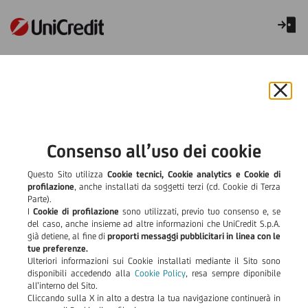
Chiu
il
bann
e
Consenso all’uso dei cookie
rifiut
il
Questo Sito utilizza
Cookie tecnici, Cookie analytics e Cookie di
cook
profilazione
, anche installati da soggetti terzi (cd. Cookie di Terza
Parte).
I
Cookie di profilazione
sono utilizzati, previo tuo consenso e, se
del caso, anche insieme ad altre informazioni che UniCredit S.p.A.
già detiene, al fine di
proporti messaggi pubblicitari in linea con le
tue preferenze.
Ulteriori informazioni sui Cookie installati mediante il Sito sono
disponibili accedendo alla
Cookie Policy
, resa sempre diponibile
all’interno del Sito.
Cliccando sulla X in alto a destra la tua navigazione continuerà in