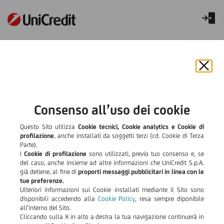
Villa Santa Maria-Lombardia
A Villa Santa Maria un
Chiu
il
nuovo
bann
e
Consenso all’uso dei cookie
elettroencefalogramma di
rifiut
il
Questo Sito utilizza
Cookie tecnici, Cookie analytics e Cookie di
ultima generazione, grazie
cook
profilazione
, anche installati da soggetti terzi (cd. Cookie di Terza
Parte).
I
Cookie di profilazione
sono utilizzati, previo tuo consenso e, se
ad UniCredit
del caso, anche insieme ad altre informazioni che UniCredit S.p.A.
già detiene, al fine di
proporti messaggi pubblicitari in linea con le
tue preferenze.
Ulteriori informazioni sui Cookie installati mediante il Sito sono
disponibili accedendo alla
Cookie Policy
, resa sempre diponibile
all’interno del Sito.
Cliccando sulla X in alto a destra la tua navigazione continuerà in