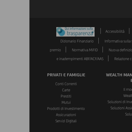
Accessibilità
Dizionario Finanziario
Informativa sulla s
premio
Normativa MiFID
Nuova definizi
e inadempimenti ABF/ACF/AAS
Relazione co
PRIVATI E FAMIGLIE
WEALTH MAN
Conti Correnti
Il mo
Carte
Weal
Prestiti
Soluzioni di In
Mutui
Soluzioni Assi
Prodotti di Investimento
Solu
Assicurazioni
Servizi Digitali