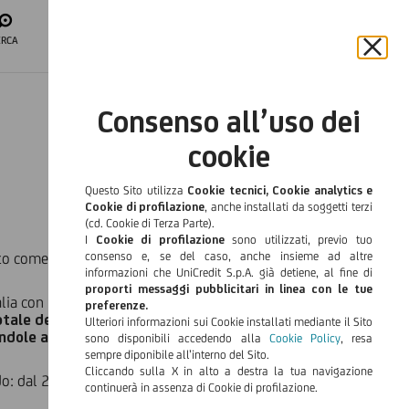
APRI IL CONTO
ERCA
ACCESSO
AREA CLIENTI
Chiu
il
ITA
bann
Consenso all’uso dei
e
Languag
rifiut
cookie
il
cook
Questo Sito utilizza
Cookie tecnici, Cookie analytics e
Cookie di profilazione
, anche installati da soggetti terzi
(cd. Cookie di Terza Parte).
I
Cookie di profilazione
sono utilizzati, previo tuo
 come l’uso di una carta di credito, in
consenso e, se del caso, anche insieme ad altre
un atto di
informazioni che UniCredit S.p.A. già detiene, al fine di
proporti messaggi pubblicitari in linea con le tue
talia con una delle
carte di credito ‘Etiche’
emesse dalla
preferenze.
otale delle spese
sostenute (con l’esclusione dei prelievi di
Ulteriori informazioni sui Cookie installati mediante il Sito
dole a iniziative di solidarietà
promosse dalle
sono disponibili accedendo alla
Cookie Policy
, resa
sempre diponibile all’interno del Sito.
Cliccando sulla X in alto a destra la tua navigazione
o: dal 2018 infatti, le loro carte UniCreditCard Flexia Classic
continuerà in assenza di Cookie di profilazione.