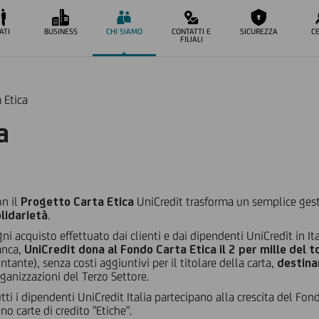
ATI
BUSINESS
CHI SIAMO
CONTATTI E
SICUREZZA
C
FILIALI
 Etica
a
n il
Progetto Carta Etica
UniCredit trasforma un semplice gesto
lidarietà
.
ni acquisto effettuato dai clienti e dai dipendenti UniCredit in I
anca,
UniCredit dona al Fondo Carta Etica il 2 per mille del t
ntante), senza costi aggiuntivi per il titolare della carta,
destinan
ganizzazioni del Terzo Settore.
tti i dipendenti UniCredit Italia partecipano alla crescita del Fond
no carte di credito "Etiche".