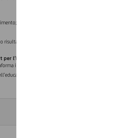
erimento;
risultati sociali positivi, concreti, misurabili e
t per l’inclusione”
e
“Semi di Bene”
realizzate in
ttaforma ilMioDono.it
ell’educazione;