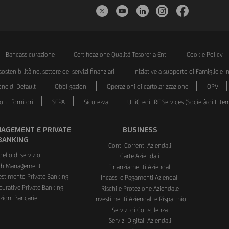
Twitter
YouTube
LinkedIn
Instagram
Faceboo
Bancassicurazione
Certificazione Qualità Tesoreria Enti
Cookie Policy
ostenibilità nel settore dei servizi finanziari
Iniziative a supporto di Famiglie e 
one di Default
Obbligazioni
Operazioni di cartolarizzazione
OPV
n i fornitori
SEPA
Sicurezza
UniCredit RE Services (Società di Int
AGEMENT E PRIVATE
BUSINESS
BANKING
Conti Correnti Aziendali
dello di servizio
Carte Aziendali
th Management
Finanziamenti Aziendali
vestimento Private Banking
Incassi e Pagamenti Aziendali
curative Private Banking
Rischi e Protezione Aziendale
zioni Bancarie
Investimenti Aziendali e Risparmio
Servizi di Consulenza
Servizi Digitali Aziendali