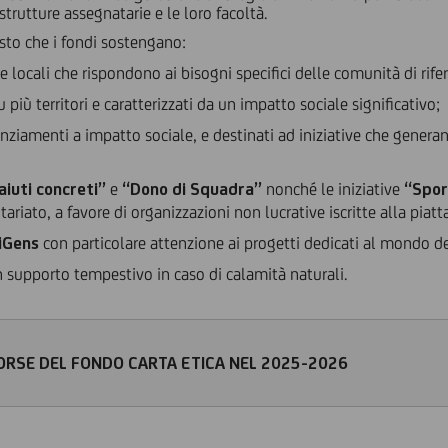
e strutture assegnatarie e le loro facoltà.
osto che i fondi sostengano:
ve locali che rispondono ai bisogni specifici delle comunità di rif
 più territori e caratterizzati da un impatto sociale significativo;
nziamenti a impatto sociale, e destinati ad iniziative che generano 
iuti concreti”
e
“Dono di Squadra”
nonché le iniziative
“Spor
tariato, a favore di organizzazioni non lucrative iscritte alla pia
iGens
con particolare attenzione ai progetti dedicati al mondo d
un supporto tempestivo in caso di calamità naturali.
SORSE DEL FONDO CARTA ETICA NEL 2025-2026