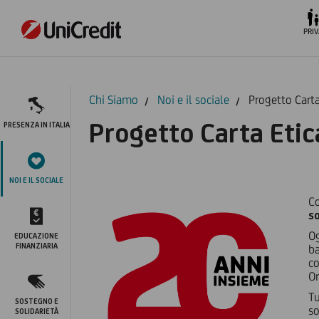
PRIV
Chi Siamo
Noi e il sociale
Progetto Carta
Progetto Carta Etic
PRESENZA IN ITALIA
NOI E IL SOCIALE
Co
so
Og
EDUCAZIONE
FINANZIARIA
b
co
Or
Tu
SOSTEGNO E
so
SOLIDARIETÀ