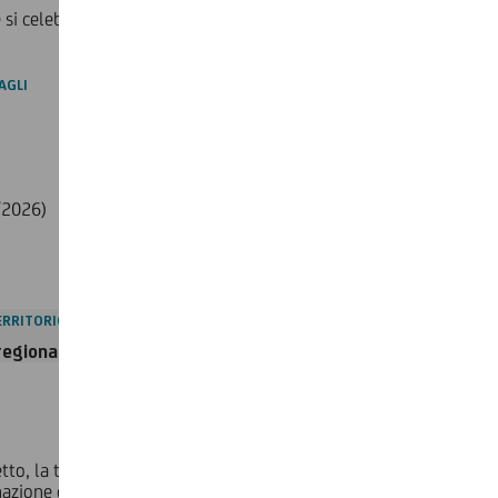
 si celebrano i
20 anni del Fondo Carta Etica.
AGLI
4/2026)
TERRITORIO
regionali.
tto, la trasparenza e l’affidabilità nella selezione delle
nazione dei fondi, individuando gli ambiti di intervento, i