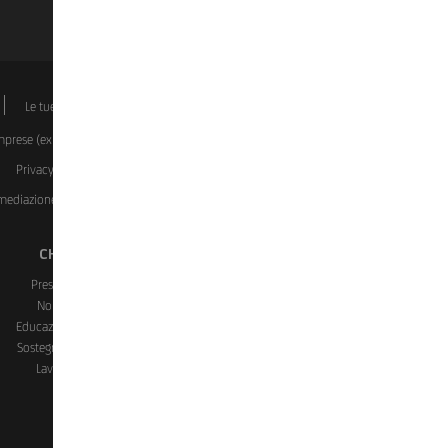
k
Le tue scelte sui Cookie
Dati societari
Disclaimer
Imprese (ex covid)
Investment Certificate
Manifestazioni a
Privacy
Rapporti dormienti
Reclami, ricorsi, conciliazione
ermediazione Immobiliare del Gruppo UniCredit)
Whistleblowing
CHI SIAMO
CONTATTI E FILIALI
Presenza in Italia
Assistenza e Contatti
Noi e il sociale
Trova Filiali
Educazione finanziaria
Prenota un Appuntamento
Sostegno e Solidarietà
Blocco Carte
Lavora con noi