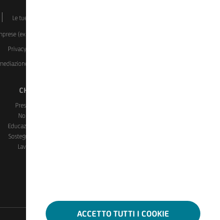
Le tue scelte sui Cookie
Dati societari
Disclaimer
Imprese (ex covid)
Investment Certificate
Manifestazioni a
Privacy
Rapporti dormienti
Reclami, ricorsi, conciliazione
ermediazione Immobiliare del Gruppo UniCredit)
Whistleblowing
CHI SIAMO
CONTATTI E FILIALI
Presenza in Italia
Assistenza e Contatti
Noi e il sociale
Trova Filiali
Educazione finanziaria
Prenota un Appuntamento
Sostegno e Solidarietà
Blocco Carte
Lavora con noi
ACCETTO TUTTI I COOKIE