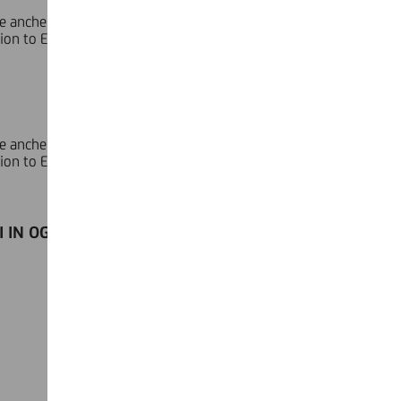
 anche grazie un’interazione real time durante gli eventi.
on to Export di Sace e Ambizione Italia e Microsoft learn di
 anche grazie un’interazione real time durante gli eventi.
on to Export di Sace e Ambizione Italia e Microsoft learn di
I IN OGNI LIVE COACHING