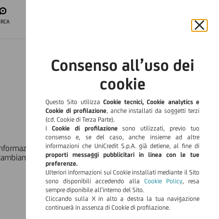
APRI IL CONTO
ERCA
ACCESSO
AREA CLIENTI
Chiu
il
ITA
bann
Consenso all’uso dei
e
Languag
rifiut
cookie
il
cook
Questo Sito utilizza
Cookie tecnici, Cookie analytics e
Cookie di profilazione
, anche installati da soggetti terzi
(cd. Cookie di Terza Parte).
I
Cookie di profilazione
sono utilizzati, previo tuo
consenso e, se del caso, anche insieme ad altre
informazioni che UniCredit S.p.A. già detiene, al fine di
i informazione e formazione dedicato al mondo delle imprese e
proporti messaggi pubblicitari in linea con le tue
el cambiamento nuove opportunità.
preferenze.
Ulteriori informazioni sui Cookie installati mediante il Sito
sono disponibili accedendo alla
Cookie Policy
, resa
sempre diponibile all’interno del Sito.
Cliccando sulla X in alto a destra la tua navigazione
continuerà in assenza di Cookie di profilazione.