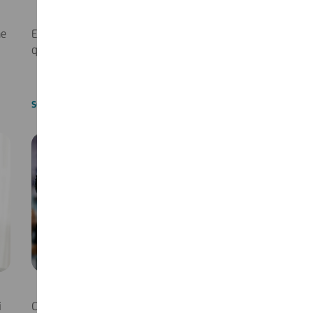
me
Export Management del Made in Italy: cosa cambia e
quali sono le nuove geografie?
SCOPRI DI PIÙ
i
Crisi, Export e intelligenza artificiale: quali rotte