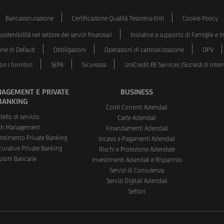
Bancassicurazione
Certificazione Qualità Tesoreria Enti
Cookie Policy
ostenibilità nel settore dei servizi finanziari
Iniziative a supporto di Famiglie e 
one di Default
Obbligazioni
Operazioni di cartolarizzazione
OPV
n i fornitori
SEPA
Sicurezza
UniCredit RE Services (Società di Int
AGEMENT E PRIVATE
BUSINESS
BANKING
Conti Correnti Aziendali
dello di servizio
Carte Aziendali
th Management
Finanziamenti Aziendali
vestimento Private Banking
Incassi e Pagamenti Aziendali
curative Private Banking
Rischi e Protezione Aziendale
zioni Bancarie
Investimenti Aziendali e Risparmio
Servizi di Consulenza
Servizi Digitali Aziendali
Settori