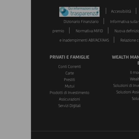
Accessibilità
Dizionario Finanziario
Informativa sulla s
premio
Normativa MiFID
Nuova definizi
e inadempimenti ABF/ACF/AAS
Relazione co
PRIVATI E FAMIGLIE
WEALTH MAN
Conti Correnti
Il mo
Carte
Weal
Prestiti
Soluzioni di In
Mutui
Soluzioni Assi
Prodotti di Investimento
Solu
Assicurazioni
Servizi Digitali