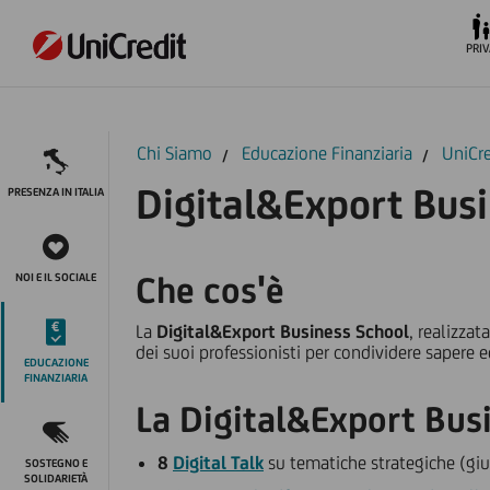
PRIV
Chi Siamo
Educazione Finanziaria
UniCre
Digital&Export Bus
PRESENZA IN ITALIA
Che cos'è
NOI E IL SOCIALE
La
Digital&Export Business School
, realizza
dei suoi professionisti per condividere sapere
EDUCAZIONE
FINANZIARIA
La Digital&Export Busi
8
Digital Talk
su tematiche strategiche (gi
SOSTEGNO E
SOLIDARIETÀ