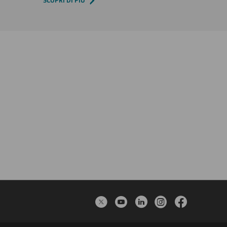
SCOPRI DI PIÙ
Twitter
YouTube
LinkedIn
Instagram
Faceboo