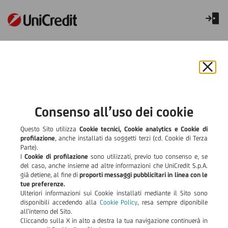
Polizza obbligatoria Incendio e
Scoppio
Chiu
il
Assicurazione immobile:
bann
e
Consenso all’uso dei cookie
polizza Incendio fabbricati
rifiut
il
Questo Sito utilizza
Cookie tecnici, Cookie analytics e Cookie di
cook
profilazione
, anche installati da soggetti terzi (cd. Cookie di Terza
Per la stipula del contratto è
obbligatorio
sottoscrivere una
Parte).
assicurazione dell'immobile
contro i rischi di incendio,
I
Cookie di profilazione
sono utilizzati, previo tuo consenso e, se
fulmine, scoppio, caduta di aeromobile, agenti atmosferici,
del caso, anche insieme ad altre informazioni che UniCredit S.p.A.
eventi socio-politici compresi atti vandalici e dolosi dei terzi,
già detiene, al fine di
proporti messaggi pubblicitari in linea con le
colpa grave dell'assicurato, per un importo pari al valore di
tue preferenze.
ricostruzione a nuovo indicato in perizia, esclusa l'eventuale
Ulteriori informazioni sui Cookie installati mediante il Sito sono
area.
disponibili accedendo alla
Cookie Policy
, resa sempre diponibile
La validità della copertura deve protrarsi fino alla scadenza del
all’interno del Sito.
finanziamento oppure la polizza deve contenere una clausola
Cliccando sulla X in alto a destra la tua navigazione continuerà in
che ne preveda, alla scadenza, la proroga automatica fino alla