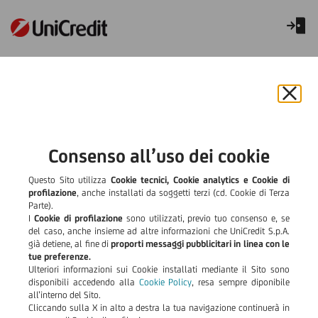
Certificato di deposito
MoneyBox CD
Chiu
il
bann
e
Consenso all’uso dei cookie
rifiut
il
Questo Sito utilizza
Cookie tecnici, Cookie analytics e Cookie di
cook
profilazione
, anche installati da soggetti terzi (cd. Cookie di Terza
Parte).
I
Cookie di profilazione
sono utilizzati, previo tuo consenso e, se
del caso, anche insieme ad altre informazioni che UniCredit S.p.A.
già detiene, al fine di
proporti messaggi pubblicitari in linea con le
tue preferenze.
Ulteriori informazioni sui Cookie installati mediante il Sito sono
disponibili accedendo alla
Cookie Policy
, resa sempre diponibile
all’interno del Sito.
Cliccando sulla X in alto a destra la tua navigazione continuerà in