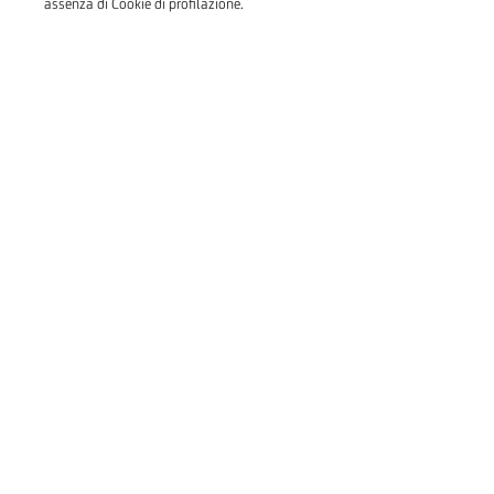
assenza di Cookie di profilazione.
MoneyBox CD
Certificato di Deposito
Scopri come richiederlo
MoneyBox CD è il
Certificato di Deposito che
puoi sottoscrivere online