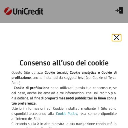
UniBonus Strategy Future
Chiu
il
bann
e
Consenso all’uso dei cookie
rifiut
il
Questo Sito utilizza
Cookie tecnici, Cookie analytics e Cookie di
cook
profilazione
, anche installati da soggetti terzi (cd. Cookie di Terza
Parte).
I
Cookie di profilazione
sono utilizzati, previo tuo consenso e, se
del caso, anche insieme ad altre informazioni che UniCredit S.p.A.
già detiene, al fine di
proporti messaggi pubblicitari in linea con le
tue preferenze.
Una scelta di valore
Ulteriori informazioni sui Cookie installati mediante il Sito sono
disponibili accedendo alla
Cookie Policy
, resa sempre diponibile
per i tuoi
all’interno del Sito.
Cliccando sulla X in alto a destra la tua navigazione continuerà in