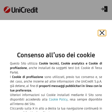
Fondi chiusi
Chiu
il
bann
e
Consenso all’uso dei cookie
rifiut
il
Questo Sito utilizza
Cookie tecnici, Cookie analytics e Cookie di
cook
profilazione
, anche installati da soggetti terzi (cd. Cookie di Terza
Parte).
I
Cookie di profilazione
sono utilizzati, previo tuo consenso e, se
del caso, anche insieme ad altre informazioni che UniCredit S.p.A.
già detiene, al fine di
proporti messaggi pubblicitari in linea con le
tue preferenze.
Ulteriori informazioni sui Cookie installati mediante il Sito sono
disponibili accedendo alla
Cookie Policy
, resa sempre diponibile
all’interno del Sito.
Cliccando sulla X in alto a destra la tua navigazione continuerà in