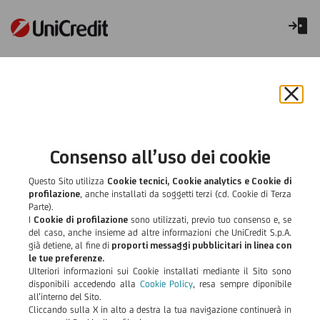
Conti correnti
Chiu
Cosa sapere se devi avviare una
il
bann
successione
e
Consenso all’uso dei cookie
rifiut
il
Questo Sito utilizza
Cookie tecnici, Cookie analytics e Cookie di
UniCredit assiste i propri Clienti anche nei momenti più difficili
cook
profilazione
, anche installati da soggetti terzi (cd. Cookie di Terza
supportando gli aventi diritto nella gestione delle pratiche di
Parte).
successione.
I
Cookie di profilazione
sono utilizzati, previo tuo consenso e, se
del caso, anche insieme ad altre informazioni che UniCredit S.p.A.
già detiene, al fine di
proporti messaggi pubblicitari in linea con
le tue preferenze.
Ulteriori informazioni sui Cookie installati mediante il Sito sono
disponibili accedendo alla
Cookie Policy
, resa sempre diponibile
all’interno del Sito.
Cliccando sulla X in alto a destra la tua navigazione continuerà in