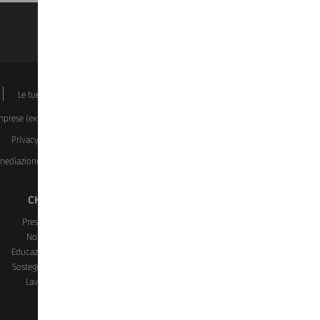
k
Le tue scelte sui Cookie
Dati societari
Disclaimer
Imprese (ex covid)
Investment Certificate
Manifestazioni a
Privacy
Rapporti dormienti
Reclami, ricorsi, conciliazione
ermediazione Immobiliare del Gruppo UniCredit)
Whistleblowing
CHI SIAMO
CONTATTI E FILIALI
Presenza in Italia
Assistenza e Contatti
Noi e il sociale
Trova Filiali
Educazione finanziaria
Prenota un Appuntamento
Sostegno e Solidarietà
Blocco Carte
Lavora con noi