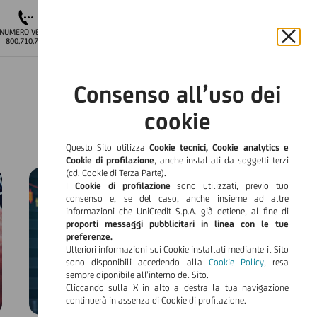
APRI IL CONTO
NUMERO VERDE
ACCESSO
800.710.710
AREA CLIENTI
Chiu
il
ITA
bann
Consenso all’uso dei
e
o
Languag
rifiut
cookie
il
cook
Questo Sito utilizza
Cookie tecnici, Cookie analytics e
Cookie di profilazione
, anche installati da soggetti terzi
(cd. Cookie di Terza Parte).
I
Cookie di profilazione
sono utilizzati, previo tuo
consenso e, se del caso, anche insieme ad altre
informazioni che UniCredit S.p.A. già detiene, al fine di
proporti messaggi pubblicitari in linea con le tue
preferenze.
Ulteriori informazioni sui Cookie installati mediante il Sito
sono disponibili accedendo alla
Cookie Policy
, resa
sempre diponibile all’interno del Sito.
Cliccando sulla X in alto a destra la tua navigazione
continuerà in assenza di Cookie di profilazione.