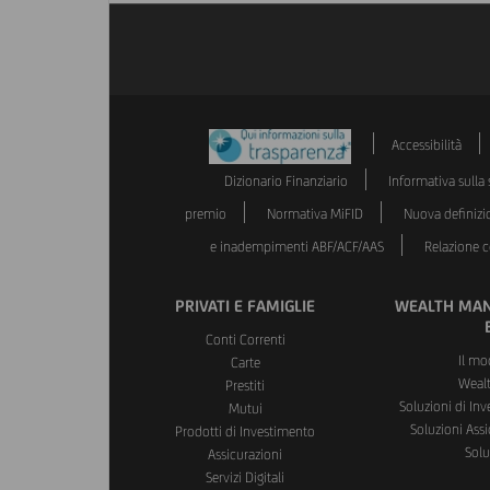
Accessibilità
Dizionario Finanziario
Informativa sulla s
premio
Normativa MiFID
Nuova definizi
e inadempimenti ABF/ACF/AAS
Relazione co
PRIVATI E FAMIGLIE
WEALTH MAN
Conti Correnti
Il mo
Carte
Weal
Prestiti
Soluzioni di In
Mutui
Soluzioni Assi
Prodotti di Investimento
Solu
Assicurazioni
Servizi Digitali