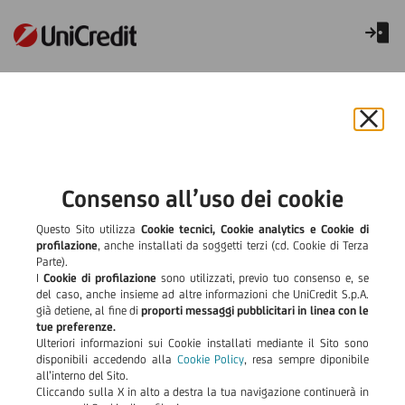
Numeri utili e contatti
Puoi contattare Cordusio Fiduciaria tramite questi canali:
Chiu
il
Telefono
: 02 72591100
bann
e
Consenso all’uso dei cookie
Indirizzo e-mail
: info@cordusiofiduciaria.it
rifiut
il
Questo Sito utilizza
Cookie tecnici, Cookie analytics e Cookie di
Sede Milano
: Piazza Gae Aulenti, 3 - Torre A - 20154
cook
profilazione
, anche installati da soggetti terzi (cd. Cookie di Terza
Milano (MI)
Parte).
I
Cookie di profilazione
sono utilizzati, previo tuo consenso e, se
Sede Roma:
Via Antonio Bertoloni 9/A - 00197 Roma
del caso, anche insieme ad altre informazioni che UniCredit S.p.A.
già detiene, al fine di
proporti messaggi pubblicitari in linea con le
tue preferenze.
Ulteriori informazioni sui Cookie installati mediante il Sito sono
disponibili accedendo alla
Cookie Policy
, resa sempre diponibile
all’interno del Sito.
Cliccando sulla X in alto a destra la tua navigazione continuerà in