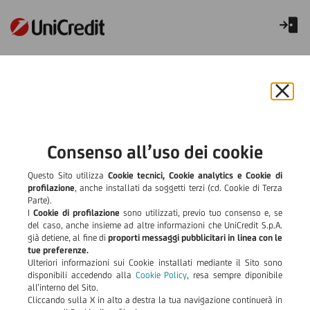
Futuro Sostenibile Plus
Chiu
il
bann
e
Consenso all’uso dei cookie
rifiut
il
Questo Sito utilizza
Cookie tecnici, Cookie analytics e Cookie di
cook
profilazione
, anche installati da soggetti terzi (cd. Cookie di Terza
Parte).
I
Cookie di profilazione
sono utilizzati, previo tuo consenso e, se
del caso, anche insieme ad altre informazioni che UniCredit S.p.A.
già detiene, al fine di
proporti messaggi pubblicitari in linea con le
tue preferenze.
Ulteriori informazioni sui Cookie installati mediante il Sito sono
disponibili accedendo alla
Cookie Policy
, resa sempre diponibile
all’interno del Sito.
Cliccando sulla X in alto a destra la tua navigazione continuerà in