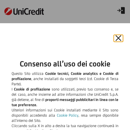
Chiu
il
Twitter
YouTube
bann
LinkedIn
Instagram
Facebook
e
Consenso all’uso dei cookie
rifiut
il
Questo Sito utilizza
Cookie tecnici, Cookie analytics e Cookie di
Accessibilità
Bancassicurazione
cook
profilazione
, anche installati da soggetti terzi (cd. Cookie di Terza
Parte).
Certificazione Qualità Tesoreria Enti
Cookie Policy
I
Cookie di profilazione
sono utilizzati, previo tuo consenso e, se
del caso, anche insieme ad altre informazioni che UniCredit S.p.A.
Le tue scelte sui Cookie
Dati societari
Disclaimer
già detiene, al fine di
proporti messaggi pubblicitari in linea con le
Dizionario Finanziario
Informativa sulla sostenibilità nel settore dei
tue preferenze.
Ulteriori informazioni sui Cookie installati mediante il Sito sono
servizi finanziari
Iniziative a supporto di Famiglie e Imprese (ex
disponibili accedendo alla
Cookie Policy
, resa sempre diponibile
all’interno del Sito.
covid)
Investment Certificate
Manifestazioni a premio
Cliccando sulla X in alto a destra la tua navigazione continuerà in
Normativa MiFID
Nuova definizione di Default