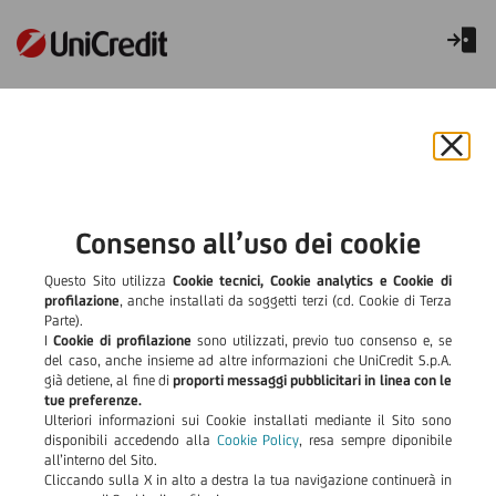
UniCredit e le Associazioni dei
Consumatori
Chiu
il
Noi&UniCredit
bann
e
Consenso all’uso dei cookie
È il programma di cooperazione attiva con lo stakeholder più
rifiut
rappresentativo delle legittime istanze dei cittadini:
il
Questo Sito utilizza
Cookie tecnici, Cookie analytics e Cookie di
le Associazioni dei Consumatori (AACC).
cook
profilazione
, anche installati da soggetti terzi (cd. Cookie di Terza
Nato nel 2005 per accrescere la fiducia e la consapevolezza dei
Parte).
consumatori sui temi di banca e finanza e contribuire a
I
Cookie di profilazione
sono utilizzati, previo tuo consenso e, se
rafforzarne la tutela, ha consentito di avviare un dialogo
del caso, anche insieme ad altre informazioni che UniCredit S.p.A.
aperto e costruttivo con le Associazioni dei Consumatori di
già detiene, al fine di
proporti messaggi pubblicitari in linea con le
rilevanza nazionale iscritte nell’elenco delle Associazioni
tue preferenze.
dei Consumatori e degli Utenti rappresentative a livello
Ulteriori informazioni sui Cookie installati mediante il Sito sono
nazionale tenuto dal Ministero delle Imprese e del Made in
disponibili accedendo alla
Cookie Policy
, resa sempre diponibile
Italy
: Adiconsum, Adoc, Assoutenti, Casa del Consumatore,
all’interno del Sito.
Cittadinanzattiva, Codacons, Confconsumatori,
Cliccando sulla X in alto a destra la tua navigazione continuerà in
Federconsumatori, Lega Consumatori, Movimento Consumatori,