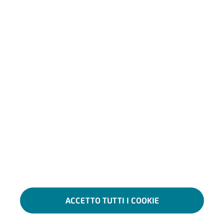
Servizi Digitali Aziendali
Settori
CHI SIAMO
Presenza in Italia
Noi e il sociale
Educazione finanziaria
Sostegno e Solidarietà
Lavora con noi
CONTATTI E FILIALI
Assistenza e Contatti
Trova Filiali
Prenota un Appuntamento
Blocco Carte
ACCETTO TUTTI I COOKIE
© 2009-2026 UniCredit S.p.A. - Tutti i diritti riservati - P.Iva 00348170101