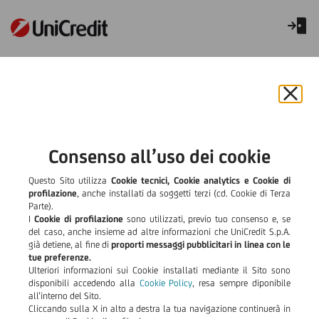
Libretto Pensione
Chiu
il
bann
e
Consenso all’uso dei cookie
rifiut
il
Questo Sito utilizza
Cookie tecnici, Cookie analytics e Cookie di
cook
profilazione
, anche installati da soggetti terzi (cd. Cookie di Terza
Parte).
I
Cookie di profilazione
sono utilizzati, previo tuo consenso e, se
del caso, anche insieme ad altre informazioni che UniCredit S.p.A.
già detiene, al fine di
proporti messaggi pubblicitari in linea con le
tue preferenze.
Ulteriori informazioni sui Cookie installati mediante il Sito sono
disponibili accedendo alla
Cookie Policy
, resa sempre diponibile
all’interno del Sito.
Dove accreditare in modo
Cliccando sulla X in alto a destra la tua navigazione continuerà in