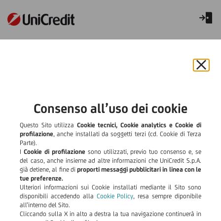
Conto deposito per bambini:
Libretto Genius Bimbi
Chiu
il
bann
e
Consenso all’uso dei cookie
rifiut
il
Questo Sito utilizza
Cookie tecnici, Cookie analytics e Cookie di
cook
profilazione
, anche installati da soggetti terzi (cd. Cookie di Terza
Parte).
I
Cookie di profilazione
sono utilizzati, previo tuo consenso e, se
del caso, anche insieme ad altre informazioni che UniCredit S.p.A.
già detiene, al fine di
proporti messaggi pubblicitari in linea con le
tue preferenze.
Ulteriori informazioni sui Cookie installati mediante il Sito sono
disponibili accedendo alla
Cookie Policy
, resa sempre diponibile
all’interno del Sito.
Cliccando sulla X in alto a destra la tua navigazione continuerà in