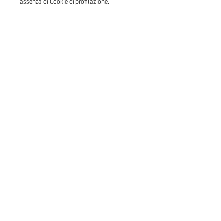
assenza di Cookie di profilazione.
Mamma, quando sarò grande ti
comprerò un bel regalo!
Genius Bimbi
Fissa un Appuntamento
Il deposito a risparmio
nominativo per bambini
da
0 a 12 anni