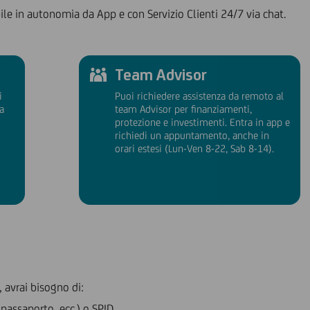
bile in autonomia da App e con Servizio Clienti 24/7 via chat.
Team Advisor
i
Puoi richiedere assistenza da remoto al
a
team Advisor per finanziamenti,
protezione e investimenti. Entra in app e
richiedi un appuntamento, anche in
orari estesi (Lun-Ven 8-22, Sab 8-14).
, avrai bisogno di:
passaporto, ecc.) o SPID