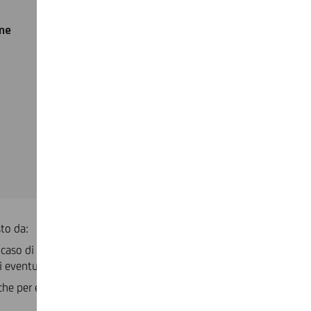
ine
to da:
In caso di conto cointestato, all’interno del canone mensile del
 eventuali carte di debito è di 22€
 che per esigenze familiari, anche per i movimenti legati alla