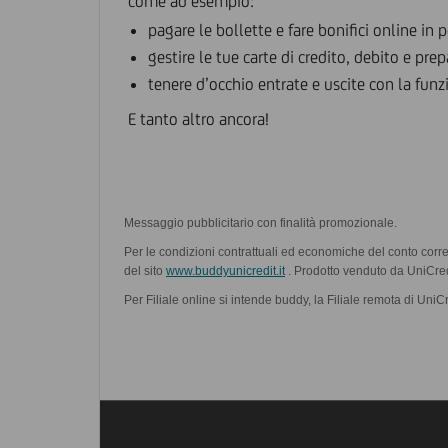
come ad esempio:
pagare le bollette e fare bonifici online in p
gestire le tue carte di credito, debito e pre
tenere d’occhio entrate e uscite con la funz
E tanto altro ancora!
Messaggio pubblicitario con finalità promozionale.
Per le condizioni contrattuali ed economiche del conto corr
del sito
www.buddyunicredit.it
. Prodotto venduto da UniCredi
Per Filiale online si intende buddy, la Filiale remota di UniC