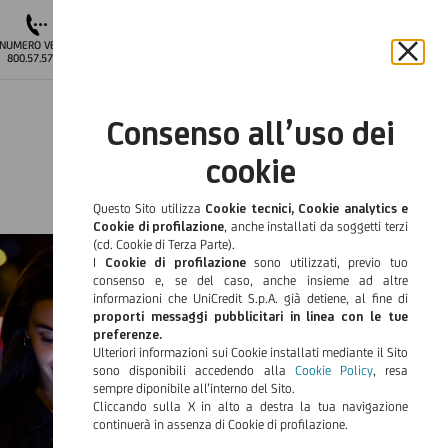
APRI IL CONTO
NUMERO VERDE
ACCESSO
800.57.57.57
AREA CLIENTI
Chiu
il
ITA
bann
Consenso all’uso dei
e
Languag
rifiut
cookie
il
cook
Questo Sito utilizza
Cookie tecnici, Cookie analytics e
Cookie di profilazione
, anche installati da soggetti terzi
(cd. Cookie di Terza Parte).
I
Cookie di profilazione
sono utilizzati, previo tuo
consenso e, se del caso, anche insieme ad altre
informazioni che UniCredit S.p.A. già detiene, al fine di
proporti messaggi pubblicitari in linea con le tue
preferenze.
Ulteriori informazioni sui Cookie installati mediante il Sito
sono disponibili accedendo alla
Cookie Policy
, resa
sempre diponibile all’interno del Sito.
Cliccando sulla X in alto a destra la tua navigazione
continuerà in assenza di Cookie di profilazione.