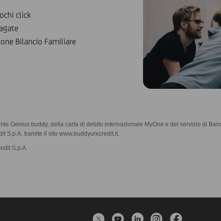
ochi click
pagate
ione Bilancio Familiare
ente Genius buddy, della carta di debito internazionale MyOne e del servizio di Ba
t S.p.A. tramite il sito www.buddyunicredit.it.
redit S.p.A
Twitter
YouTube