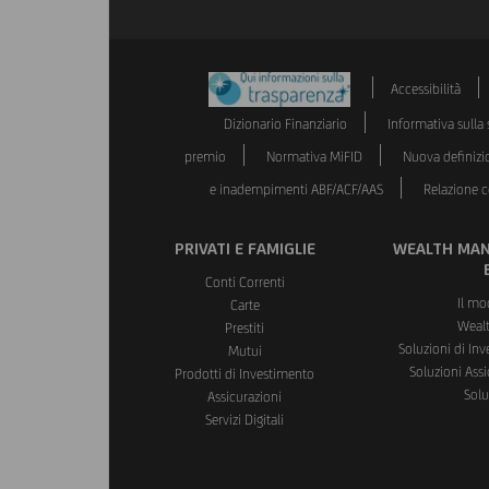
Accessibilità
Dizionario Finanziario
Informativa sulla s
premio
Normativa MiFID
Nuova definizi
e inadempimenti ABF/ACF/AAS
Relazione co
PRIVATI E FAMIGLIE
WEALTH MAN
Conti Correnti
Il mo
Carte
Weal
Prestiti
Soluzioni di In
Mutui
Soluzioni Assi
Prodotti di Investimento
Solu
Assicurazioni
Servizi Digitali