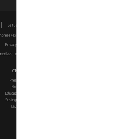
k
Le tue scelte sui Cookie
Dati societari
Disclaimer
Imprese (ex covid)
Investment Certificate
Manifestazioni a
Privacy
Rapporti dormienti
Reclami, ricorsi, conciliazione
ermediazione Immobiliare del Gruppo UniCredit)
Whistleblowing
CHI SIAMO
CONTATTI E FILIALI
Presenza in Italia
Assistenza e Contatti
Noi e il sociale
Trova Filiali
Educazione finanziaria
Prenota un Appuntamento
Sostegno e Solidarietà
Blocco Carte
Lavora con noi