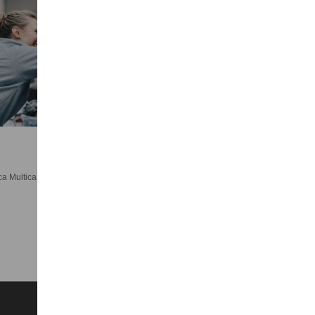
nca Multicanale, consultare i Documenti Informativi nella sezione Trasparenza