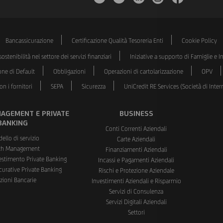
LinkedIn
Instagram
Faceboo
Bancassicurazione
Certificazione Qualità Tesoreria Enti
Cookie Policy
ostenibilità nel settore dei servizi finanziari
Iniziative a supporto di Famiglie e 
one di Default
Obbligazioni
Operazioni di cartolarizzazione
OPV
n i fornitori
SEPA
Sicurezza
UniCredit RE Services (Società di Int
AGEMENT E PRIVATE
BUSINESS
BANKING
Conti Correnti Aziendali
dello di servizio
Carte Aziendali
th Management
Finanziamenti Aziendali
vestimento Private Banking
Incassi e Pagamenti Aziendali
curative Private Banking
Rischi e Protezione Aziendale
zioni Bancarie
Investimenti Aziendali e Risparmio
Servizi di Consulenza
Servizi Digitali Aziendali
Settori