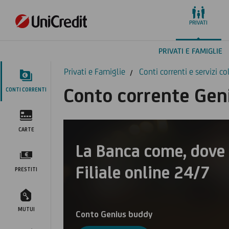
PRIVATI
PRIVATI E FAMIGLIE
Privati e Famiglie
Conti correnti e servizi co
Conto corrente Gen
CONTI CORRENTI
CARTE
La Banca come, dove 
Filiale online 24/7
PRESTITI
MUTUI
Conto Genius buddy