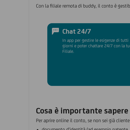
Con la filiale remota di buddy, il conto è gesti
Chat 24/7
In app per gestire le esigenze di tutti 
giorni e poter chattare 24/7 con la tu
Filiale.
Cosa è importante sapere
Per aprire online il conto, se non sei già cliente
documento d'identità (ad esempio patente, 