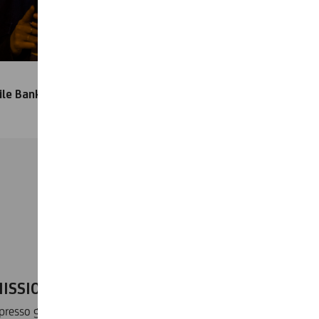
ile Banking
.
SSIONI A 0€
PER:
presso gli sportelli automatici UniCredit in Italia e