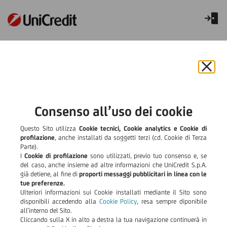
Servizi Luxury: accesso
riservato
Chiu
il
bann
e
Consenso all’uso dei cookie
rifiut
il
Questo Sito utilizza
Cookie tecnici, Cookie analytics e Cookie di
cook
profilazione
, anche installati da soggetti terzi (cd. Cookie di Terza
Parte).
I
Cookie di profilazione
sono utilizzati, previo tuo consenso e, se
del caso, anche insieme ad altre informazioni che UniCredit S.p.A.
già detiene, al fine di
proporti messaggi pubblicitari in linea con le
tue preferenze.
Ulteriori informazioni sui Cookie installati mediante il Sito sono
disponibili accedendo alla
Cookie Policy
, resa sempre diponibile
all’interno del Sito.
Cliccando sulla X in alto a destra la tua navigazione continuerà in