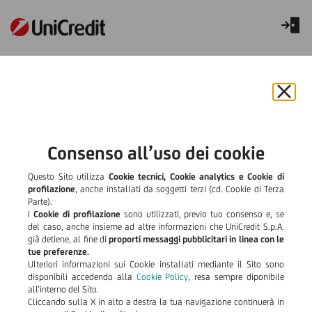
Servizio di Concierge
Chiu
il
bann
e
Consenso all’uso dei cookie
rifiut
il
Questo Sito utilizza
Cookie tecnici, Cookie analytics e Cookie di
cook
profilazione
, anche installati da soggetti terzi (cd. Cookie di Terza
Parte).
I
Cookie di profilazione
sono utilizzati, previo tuo consenso e, se
del caso, anche insieme ad altre informazioni che UniCredit S.p.A.
già detiene, al fine di
proporti messaggi pubblicitari in linea con le
tue preferenze.
Ulteriori informazioni sui Cookie installati mediante il Sito sono
disponibili accedendo alla
Cookie Policy
, resa sempre diponibile
all’interno del Sito.
Cliccando sulla X in alto a destra la tua navigazione continuerà in