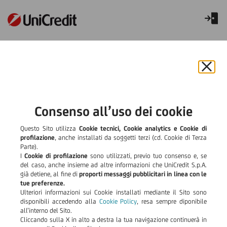
TLQ Web Enti
Chiu
il
bann
e
Consenso all’uso dei cookie
rifiut
il
Questo Sito utilizza
Cookie tecnici, Cookie analytics e Cookie di
cook
profilazione
, anche installati da soggetti terzi (cd. Cookie di Terza
Parte).
I
Cookie di profilazione
sono utilizzati, previo tuo consenso e, se
del caso, anche insieme ad altre informazioni che UniCredit S.p.A.
già detiene, al fine di
proporti messaggi pubblicitari in linea con le
tue preferenze.
Ulteriori informazioni sui Cookie installati mediante il Sito sono
disponibili accedendo alla
Cookie Policy
, resa sempre diponibile
all’interno del Sito.
Cliccando sulla X in alto a destra la tua navigazione continuerà in