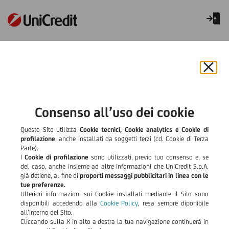
Garanzie Commerciali
Chiu
il
bann
e
Consenso all’uso dei cookie
rifiut
il
Questo Sito utilizza
Cookie tecnici, Cookie analytics e Cookie di
cook
profilazione
, anche installati da soggetti terzi (cd. Cookie di Terza
Parte).
I
Cookie di profilazione
sono utilizzati, previo tuo consenso e, se
del caso, anche insieme ad altre informazioni che UniCredit S.p.A.
già detiene, al fine di
proporti messaggi pubblicitari in linea con le
tue preferenze.
Ulteriori informazioni sui Cookie installati mediante il Sito sono
disponibili accedendo alla
Cookie Policy
, resa sempre diponibile
all’interno del Sito.
Cliccando sulla X in alto a destra la tua navigazione continuerà in