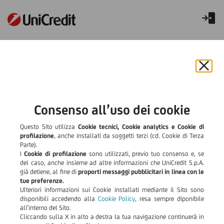
Proroga stato di emergenza
maltempo in Lombardia
Chiu
il
Avviso alla Clientela
bann
e
Consenso all’uso dei cookie
residente nel territorio
rifiut
il
Questo Sito utilizza
Cookie tecnici, Cookie analytics e Cookie di
della regione Lombardia in
cook
profilazione
, anche installati da soggetti terzi (cd. Cookie di Terza
Parte).
conseguenza degli
I
Cookie di profilazione
sono utilizzati, previo tuo consenso e, se
del caso, anche insieme ad altre informazioni che UniCredit S.p.A.
già detiene, al fine di
proporti messaggi pubblicitari in linea con le
eccezionali eventi
tue preferenze.
Ulteriori informazioni sui Cookie installati mediante il Sito sono
metereologici verificatisi
disponibili accedendo alla
Cookie Policy
, resa sempre diponibile
all’interno del Sito.
dal 4 al 31 luglio
Cliccando sulla X in alto a destra la tua navigazione continuerà in