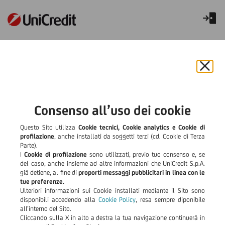
Maltempo Emilia-Romagna.
Ordinanza nr. 1100. Proroga
Chiu
il
Termine per la
bann
e
Consenso all’uso dei cookie
presentazione della
rifiut
il
Questo Sito utilizza
Cookie tecnici, Cookie analytics e Cookie di
domanda di sospensione
cook
profilazione
, anche installati da soggetti terzi (cd. Cookie di Terza
Parte).
prorogato al 31 dicembre
I
Cookie di profilazione
sono utilizzati, previo tuo consenso e, se
del caso, anche insieme ad altre informazioni che UniCredit S.p.A.
già detiene, al fine di
proporti messaggi pubblicitari in linea con le
tue preferenze.
Avviso alla Clientela
Ulteriori informazioni sui Cookie installati mediante il Sito sono
disponibili accedendo alla
Cookie Policy
, resa sempre diponibile
all’interno del Sito.
residente nel territorio
Cliccando sulla X in alto a destra la tua navigazione continuerà in