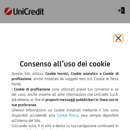
Maltempo città metropolitana
di Milano e province di
Chiu
Cremona e Mantova dal 15 al
il
25 maggio 2024
bann
e
Consenso all’uso dei cookie
rifiut
Avviso alla Clientela
il
Questo Sito utilizza
Cookie tecnici, Cookie analytics e Cookie di
cook
profilazione
, anche installati da soggetti terzi (cd. Cookie di Terza
residente nel territorio
Parte).
I
Cookie di profilazione
sono utilizzati, previo tuo consenso e, se
del caso, anche insieme ad altre informazioni che UniCredit S.p.A.
della città metropolitana di
già detiene, al fine di
proporti messaggi pubblicitari in linea con le
tue preferenze.
Milano e delle province di
Ulteriori informazioni sui Cookie installati mediante il Sito sono
disponibili accedendo alla
Cookie Policy
, resa sempre diponibile
Cremona e di Mantova in
all’interno del Sito.
Cliccando sulla X in alto a destra la tua navigazione continuerà in