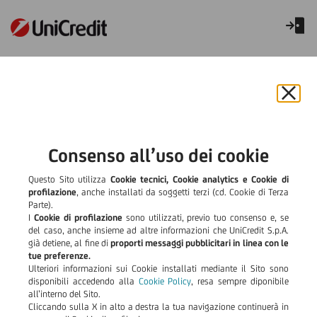
Avviso alla Clientela residente
nelle regioni del Sud Italia e
Chiu
Sicilia
il
bann
e
Consenso all’uso dei cookie
rifiut
Avviso alla Clientela residente
il
Questo Sito utilizza
Cookie tecnici, Cookie analytics e Cookie di
cook
profilazione
, anche installati da soggetti terzi (cd. Cookie di Terza
nelle regioni del Sud Italia e
Parte).
Sicilia in conseguenza degli
I
Cookie di profilazione
sono utilizzati, previo tuo consenso e, se
del caso, anche insieme ad altre informazioni che UniCredit S.p.A.
eccezionali eventi metereologici
già detiene, al fine di
proporti messaggi pubblicitari in linea con le
tue preferenze.
verificatisi a dicembre 2022
Ulteriori informazioni sui Cookie installati mediante il Sito sono
disponibili accedendo alla
Cookie Policy
, resa sempre diponibile
all’interno del Sito.
A testimonianza dell’attenzione verso il territorio e la propria
Cliccando sulla X in alto a destra la tua navigazione continuerà in