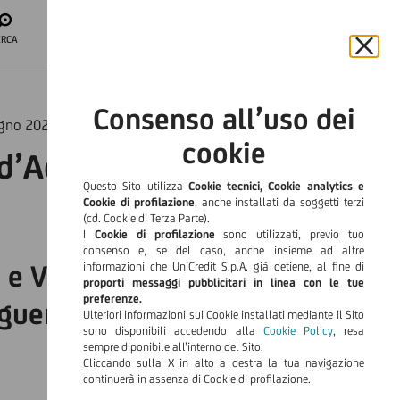
APRI IL CONTO
ERCA
ACCESSO
AREA CLIENTI
Chiu
il
ITA
bann
Consenso all’uso dei
e
ugno 2024
Languag
rifiut
cookie
il
 d’Aosta - Maltempo
cook
Questo Sito utilizza
Cookie tecnici, Cookie analytics e
Cookie di profilazione
, anche installati da soggetti terzi
(cd. Cookie di Terza Parte).
I
Cookie di profilazione
sono utilizzati, previo tuo
consenso e, se del caso, anche insieme ad altre
e e Valle d’Aosta nei Comuni
informazioni che UniCredit S.p.A. già detiene, al fine di
proporti messaggi pubblicitari in linea con le tue
preferenze.
guenza degli eccezionali
Ulteriori informazioni sui Cookie installati mediante il Sito
sono disponibili accedendo alla
Cookie Policy
, resa
sempre diponibile all’interno del Sito.
Cliccando sulla X in alto a destra la tua navigazione
continuerà in assenza di Cookie di profilazione.