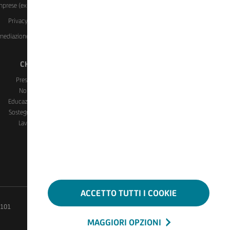
Imprese (ex covid)
Investment Certificate
Manifestazioni a
Privacy
Rapporti dormienti
Reclami, ricorsi, conciliazione
ermediazione Immobiliare del Gruppo UniCredit)
Whistleblowing
CHI SIAMO
CONTATTI E FILIALI
Presenza in Italia
Assistenza e Contatti
Noi e il sociale
Trova Filiali
Educazione finanziaria
Prenota un Appuntamento
Sostegno e Solidarietà
Blocco Carte
Lavora con noi
ACCETTO TUTTI I COOKIE
70101
MAGGIORI OPZIONI