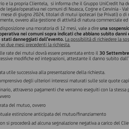
rio e la propria Clientela, si informa che il Gruppo UniCredit ha de
sede legale/operativa nei comuni di Noasca, Cogne e Cervinia - Va
 mese di giugno 2024, titolari di mutui ipotecari (se Privati) o di m
lmente, ovvero alla gestione di attività di natura commerciale ed 
a disposizione una moratoria di 12 mesi, vale a dire
una sospensio
perativa nei comuni sopra indicati che abbiano subito danni e p
o stati danneggiati dall'evento.
La possibilità di richiedere la 
ei due mesi precedenti la richiesta.
 rate dei mutui dovrà essere presentata entro il
30 Settembr
cessive modifiche ed integrazioni, attestante il danno subito dal
ta utile successiva alla presentazione della richiesta.
mprensivo degli ulteriori interessi maturati sulle sole quote cap
ario, attraverso pagamenti che verranno eseguiti con la stessa pe
ovvero
rata del mutuo, ovvero
ntuale estinzione anticipata del mutuo/finanziamento
on si procederà ad alcuna segnalazione negativa a carico del Clie