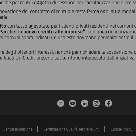
anche per mutui oggetto di cessione per cartolarizzazione o emiss
ovazione del contratto di mutuo e resta ferma ogni altra modalit
aria.
ito
con tasso agevolato per
i clienti privati residenti nei comun
"Pacchetto nuovo credito alle imprese"
, con linea di finanziam
i comuni sopra indicati (le richieste dovranno pervenire entro il
 degli ulteriori interessi, nonché per richiedere la sospensione 
e filiali UniCredit presenti sul territorio interessato dall’iniziativa.
Twitter
YouTube
LinkedIn
Instagram
Faceboo
Bancassicurazione
Certificazione Qualità Tesoreria Enti
Cookie Policy