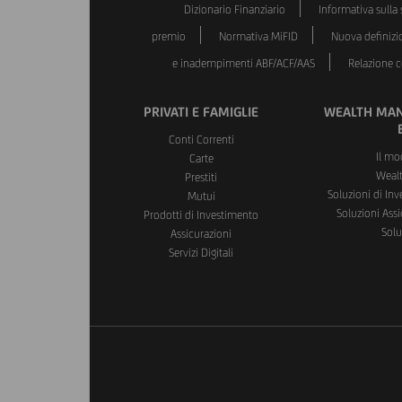
Dizionario Finanziario
Informativa sulla s
premio
Normativa MiFID
Nuova definizi
e inadempimenti ABF/ACF/AAS
Relazione co
PRIVATI E FAMIGLIE
WEALTH MAN
Conti Correnti
Il mo
Carte
Weal
Prestiti
Soluzioni di In
Mutui
Soluzioni Assi
Prodotti di Investimento
Solu
Assicurazioni
Servizi Digitali