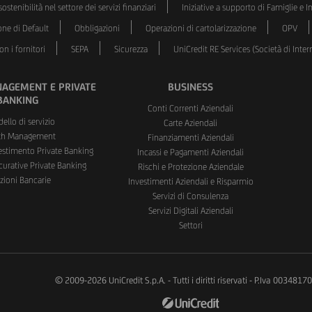
ostenibilità nel settore dei servizi finanziari
Iniziative a supporto di Famiglie e 
one di Default
Obbligazioni
Operazioni di cartolarizzazione
OPV
n i fornitori
SEPA
Sicurezza
UniCredit RE Services (Società di Int
AGEMENT E PRIVATE
BUSINESS
BANKING
Conti Correnti Aziendali
dello di servizio
Carte Aziendali
th Management
Finanziamenti Aziendali
vestimento Private Banking
Incassi e Pagamenti Aziendali
curative Private Banking
Rischi e Protezione Aziendale
zioni Bancarie
Investimenti Aziendali e Risparmio
Servizi di Consulenza
Servizi Digitali Aziendali
Settori
© 2009-2026 UniCredit S.p.A. - Tutti i diritti riservati - P.Iva 003481