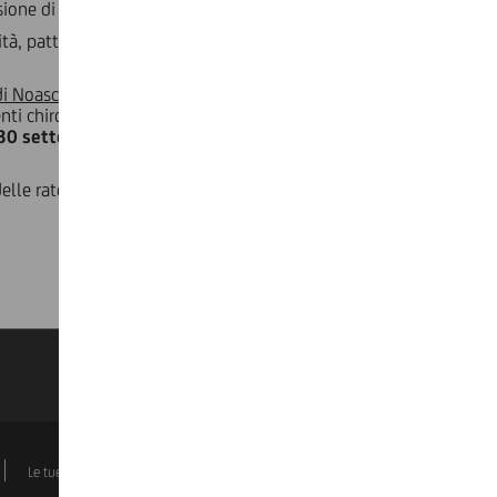
ione di obbligazioni bancarie garantite.
à, patto, condizione e garanzia di cui al contratto di mutuo,
i di Noasca, Cogne e Cervinia - Valtournenche
che hanno subìto
enti chirografari/ipotecari a condizioni agevolate in favore
30 settembre 2024
. La Banca si riserva la valutazione del
delle rate, o un nuovo prestito o finanziamento, così come
k
Le tue scelte sui Cookie
Dati societari
Disclaimer