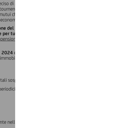
ciso di attivare un pacchetto di interventi straordinari di
ltournenche che siano stati danneggiati a seguito degli
utui chirografari e ipotecari (se Imprese) relativi a edifici
economica svolta negli stessi edifici.
ne del pagamento delle rate dei mutui ipotecari e
er tutti i clienti privati intestatari di mutui ipotecari
sospensione è riservata ai mutui in regolare ammortamento e
e 2024
e dovrà essere assistita da un’autocertificazione ai
l’immobile e relativo al mutuo/finanziamento per il quale si
itali sospese, dovrà essere rimborsato:
riodicità prevista dal contratto, con un numero di rate pari
nte nelle Banche Dati relativamente alle rate sospese.