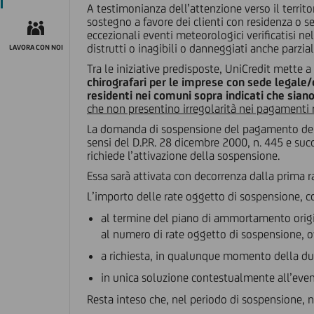
A testimonianza dell’attenzione verso il territo
sostegno a favore dei clienti con residenza o 
eccezionali eventi meteorologici verificatisi nel
distrutti o inagibili o danneggiati anche parzia
LAVORA CON NOI
Tra le iniziative predisposte, UniCredit mette 
chirografari per le imprese con sede legale/o
residenti nei comuni sopra indicati che sian
che non presentino irregolarità nei pagamenti n
La domanda di sospensione del pagamento delle
sensi del D.P.R. 28 dicembre 2000, n. 445 e suc
richiede l’attivazione della sospensione.
Essa sarà attivata con decorrenza dalla prima ra
L’importo delle rate oggetto di sospensione, co
al termine del piano di ammortamento origin
al numero di rate oggetto di sospensione, 
a richiesta, in qualunque momento della du
in unica soluzione contestualmente all’eve
Resta inteso che, nel periodo di sospensione, n