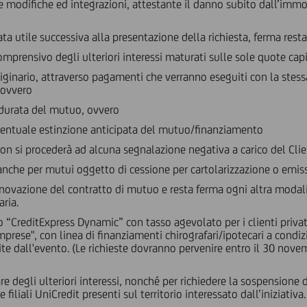
e modifiche ed integrazioni, attestante il danno subito dall’immo
ata utile successiva alla presentazione della richiesta, ferma rest
mprensivo degli ulteriori interessi maturati sulle sole quote cap
ario, attraverso pagamenti che verranno eseguiti con la stessa 
 ovvero
durata del mutuo, ovvero
entuale estinzione anticipata del mutuo/finanziamento
on si procederà ad alcuna segnalazione negativa a carico del Clie
anche per mutui oggetto di cessione per cartolarizzazione o emiss
ovazione del contratto di mutuo e resta ferma ogni altra modalit
aria.
to “CreditExpress Dynamic” con tasso agevolato per i clienti priv
prese", con linea di finanziamenti chirografari/ipotecari a condiz
te dall'evento. (Le richieste dovranno pervenire entro il 30 nove
 degli ulteriori interessi, nonché per richiedere la sospensione 
e filiali UniCredit presenti sul territorio interessato dall’iniziativa.