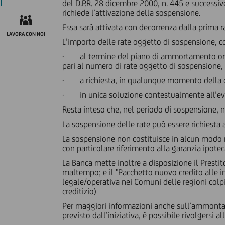
del D.P.R. 28 dicembre 2000, n. 445 e successiv
richiede l’attivazione della sospensione.
Essa sarà attivata con decorrenza dalla prima r
LAVORA CON NOI
L’importo delle rate oggetto di sospensione, co
· al termine del piano di ammortamento origin
pari al numero di rate oggetto di sospensione,
· a richiesta, in qualunque momento della 
· in unica soluzione contestualmente all’ev
Resta inteso che, nel periodo di sospensione, n
La sospensione delle rate può essere richiesta 
La sospensione non costituisce in alcun modo n
con particolare riferimento alla garanzia ipotec
La Banca mette inoltre a disposizione il Presti
maltempo; e il "Pacchetto nuovo credito alle im
legale/operativa nei Comuni delle regioni colpi
creditizio)
Per maggiori informazioni anche sull’ammontare
previsto dall’iniziativa, è possibile rivolgersi all