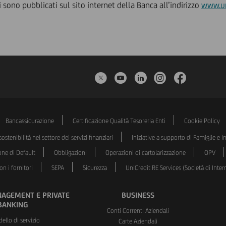
 sono pubblicati sul sito internet della Banca all’indirizzo
www.uni
Twitter
YouTube
LinkedIn
Instagram
Faceboo
Bancassicurazione
Certificazione Qualità Tesoreria Enti
Cookie Policy
ostenibilità nel settore dei servizi finanziari
Iniziative a supporto di Famiglie e 
one di Default
Obbligazioni
Operazioni di cartolarizzazione
OPV
n i fornitori
SEPA
Sicurezza
UniCredit RE Services (Società di Int
AGEMENT E PRIVATE
BUSINESS
BANKING
Conti Correnti Aziendali
dello di servizio
Carte Aziendali