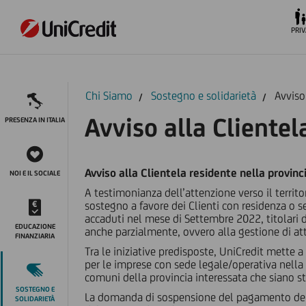
PRIV
Chi Siamo
Sostegno e solidarietà
Avviso
Avviso alla Clientel
PRESENZA IN ITALIA
Avviso alla Clientela residente nella provin
NOI E IL SOCIALE
A testimonianza dell’attenzione verso il territo
sostegno a favore dei Clienti con residenza o s
accaduti nel mese di Settembre 2022, titolari di 
EDUCAZIONE
anche parzialmente, ovvero alla gestione di att
FINANZIARIA
Tra le iniziative predisposte, UniCredit mette 
per le imprese con sede legale/operativa nella z
comuni della provincia interessata che siano st
SOSTEGNO E
La domanda di sospensione del pagamento delle 
SOLIDARIETÀ