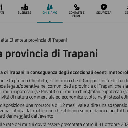
ATI
BUSINESS
CHI SIAMO
CONTATTI E
SICUREZZA
C
FILIALI
 alla Clientela provincia di Trapani
a provincia di Trapani
cia di Trapani in conseguenza degli eccezionali eventi meteoro
rio e la propria Clientela, si informa che il Gruppo UniCredit ha de
ede legale/operativa nei comuni della provincia di Trapani che si
mutui ipotecari (se Privati) o di mutui chirografari e ipotecari (se 
ività di natura commerciale ed economica svolta negli stessi edifi
a disposizione una moratoria di 12 mesi, vale a dire una sospensi
ona colpita dal maltempo che abbiano subito danni e per tutti i cl
ati danneggiati dall'evento.
rate dei mutui dovrà essere presentata entro il 31 ottobre 2022 