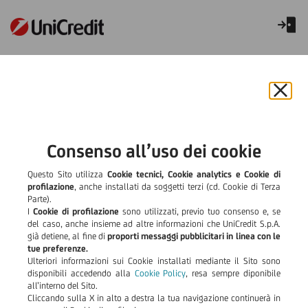
Frana nel Comune di Palagano
(MO) - Ordinanza nr. 1156 -
Chiu
Proroga al 4/06/2027
il
bann
e
Avviso alla Clientela
Consenso all’uso dei cookie
rifiut
il
residente nel territorio del
Questo Sito utilizza
Cookie tecnici, Cookie analytics e Cookie di
cook
profilazione
, anche installati da soggetti terzi (cd. Cookie di Terza
Parte).
comune di Palagano (MO)
I
Cookie di profilazione
sono utilizzati, previo tuo consenso e, se
del caso, anche insieme ad altre informazioni che UniCredit S.p.A.
in località Boccassuolo in
già detiene, al fine di
proporti messaggi pubblicitari in linea con le
tue preferenze.
conseguenza dell’evento
Ulteriori informazioni sui Cookie installati mediante il Sito sono
disponibili accedendo alla
Cookie Policy
, resa sempre diponibile
all’interno del Sito.
franoso verificatosi a
Cliccando sulla X in alto a destra la tua navigazione continuerà in