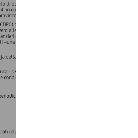
ato di dodici mesi lo stato di emergenza dichiarato con
024, in conseguenza degli eccezionali eventi metereologici
province di Imperia e di Savona.
DPC) del 22 luglio 2024, n. 1091, i titolari di mutui
ovvero alla gestione di attività di natura commerciale ed
ziari - fino all'agibilità o all'abitabilità del predetto
oli –una sospensione delle rate dei medesimi mutui, optando
ga della sospensione delle rate dei mutui avrà durata fino al
anca - senza spese e/o oneri aggiuntivi, ferma restando
e condizioni previste nel contratto di mutuo.
riodicità prevista dal contratto, con un numero di rate pari
ati relativa alle rate sospese.