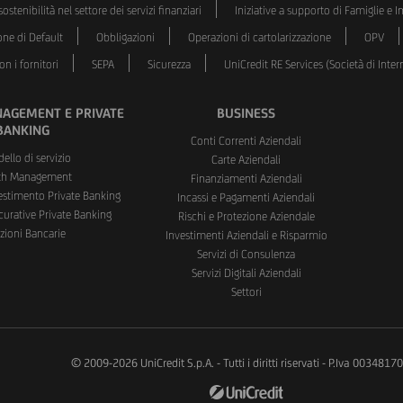
ostenibilità nel settore dei servizi finanziari
Iniziative a supporto di Famiglie e 
one di Default
Obbligazioni
Operazioni di cartolarizzazione
OPV
n i fornitori
SEPA
Sicurezza
UniCredit RE Services (Società di Int
AGEMENT E PRIVATE
BUSINESS
BANKING
Conti Correnti Aziendali
dello di servizio
Carte Aziendali
th Management
Finanziamenti Aziendali
vestimento Private Banking
Incassi e Pagamenti Aziendali
curative Private Banking
Rischi e Protezione Aziendale
zioni Bancarie
Investimenti Aziendali e Risparmio
Servizi di Consulenza
Servizi Digitali Aziendali
Settori
© 2009-2026 UniCredit S.p.A. - Tutti i diritti riservati - P.Iva 003481