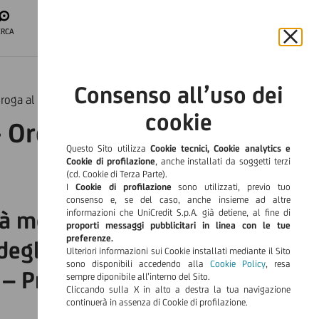
APRI IL CONTO
ERCA
ACCESSO
AREA CLIENTI
Chiu
il
ITA
bann
Consenso all’uso dei
e
oroga al 30/06/2026
Languag
rifiut
cookie
il
 Ordinanza nr. 1091 -
cook
Questo Sito utilizza
Cookie tecnici, Cookie analytics e
Cookie di profilazione
, anche installati da soggetti terzi
(cd. Cookie di Terza Parte).
I
Cookie di profilazione
sono utilizzati, previo tuo
consenso e, se del caso, anche insieme ad altre
ttà metropolitana di Genova e
informazioni che UniCredit S.p.A. già detiene, al fine di
proporti messaggi pubblicitari in linea con le tue
preferenze.
degli eventi metereologici
Ulteriori informazioni sui Cookie installati mediante il Sito
sono disponibili accedendo alla
Cookie Policy
, resa
24 – Proroga al 30 giugno 2026
sempre diponibile all’interno del Sito.
Cliccando sulla X in alto a destra la tua navigazione
continuerà in assenza di Cookie di profilazione.