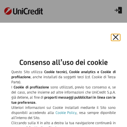
Chiu
il
bann
e
Consenso all’uso dei cookie
rifiut
il
Questo Sito utilizza
Cookie tecnici, Cookie analytics e Cookie di
cook
profilazione
, anche installati da soggetti terzi (cd. Cookie di Terza
Parte).
I
Cookie di profilazione
sono utilizzati, previo tuo consenso e, se
del caso, anche insieme ad altre informazioni che UniCredit S.p.A.
già detiene, al fine di
proporti messaggi pubblicitari in linea con le
tue preferenze.
Ulteriori informazioni sui Cookie installati mediante il Sito sono
disponibili accedendo alla
Cookie Policy
, resa sempre diponibile
all’interno del Sito.
Cliccando sulla X in alto a destra la tua navigazione continuerà in