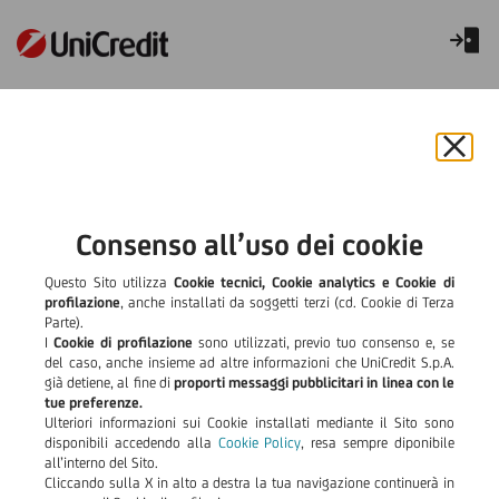
Rifornimento IP
Chiu
il
bann
e
Consenso all’uso dei cookie
rifiut
il
Questo Sito utilizza
Cookie tecnici, Cookie analytics e Cookie di
cook
profilazione
, anche installati da soggetti terzi (cd. Cookie di Terza
Parte).
I
Cookie di profilazione
sono utilizzati, previo tuo consenso e, se
del caso, anche insieme ad altre informazioni che UniCredit S.p.A.
già detiene, al fine di
proporti messaggi pubblicitari in linea con le
tue preferenze.
Ulteriori informazioni sui Cookie installati mediante il Sito sono
disponibili accedendo alla
Cookie Policy
, resa sempre diponibile
all’interno del Sito.
Cliccando sulla X in alto a destra la tua navigazione continuerà in