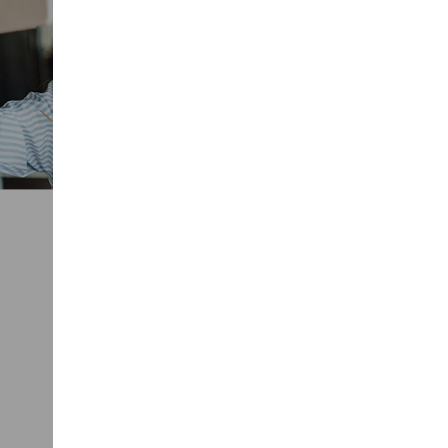
RIATTIVA
la tua carta dall’App Mobile Banking se
l’hai solo sospesa momentaneamente.
Se invece l’hai bloccata la riceverai
nuova.