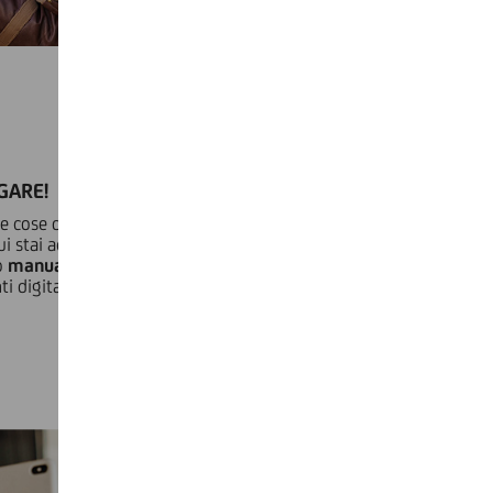
GARE!
e cose da comprare, scegli come pagare. Se il sito e-
i stai acquistando lo prevedono, puoi decidere di pagare in
o
manualmente i dati della tua carta
, oppure sfruttando la
i digitali, pagando ad esempio con
Samsung Pay
.