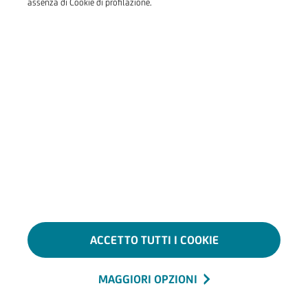
assenza di Cookie di profilazione.
ACCETTO TUTTI I COOKIE
MAGGIORI OPZIONI
Hamb