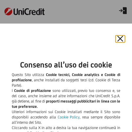
Conto Corrente Genius buddy
Chiu
il
bann
Documentazione a
e
Consenso all’uso dei cookie
rifiut
supporto
il
Questo Sito utilizza
Cookie tecnici, Cookie analytics e Cookie di
cook
profilazione
, anche installati da soggetti terzi (cd. Cookie di Terza
Parte).
Download
SERVIZI ACCESSORI AL CONTO CORRENTE GENIUS BUDDY
I
Cookie di profilazione
sono utilizzati, previo tuo consenso e, se
del caso, anche insieme ad altre informazioni che UniCredit S.p.A.
Download
già detiene, al fine di
proporti messaggi pubblicitari in linea con le
CONTO CORRENTE GENIUS BUDDY
tue preferenze.
Ulteriori informazioni sui Cookie installati mediante il Sito sono
Download
FID CONTO CORRENTE GENIUS BUDDY
disponibili accedendo alla
Cookie Policy
, resa sempre diponibile
all’interno del Sito.
Cliccando sulla X in alto a destra la tua navigazione continuerà in