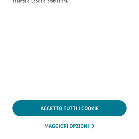
assenza di Cookie di profilazione.
ACCETTO TUTTI I COOKIE
MAGGIORI OPZIONI
Hamb