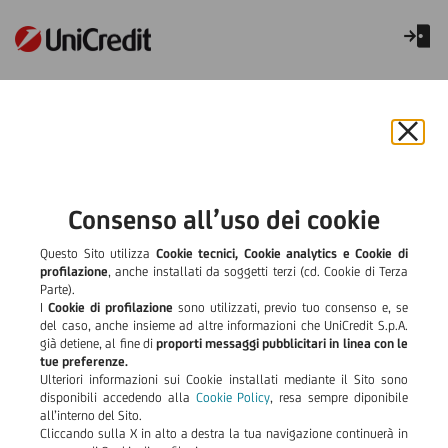
Trasparenza Privati
Altri Prodotti
Chiu
il
Carte Prepagate
bann
e
Consenso all’uso dei cookie
Carte, POS e Servizi di Pagamento
rifiut
il
Questo Sito utilizza
Cookie tecnici, Cookie analytics e Cookie di
Conti Correnti
cook
profilazione
, anche installati da soggetti terzi (cd. Cookie di Terza
Parte).
I
Cookie di profilazione
sono utilizzati, previo tuo consenso e, se
Depositi e Libretti
del caso, anche insieme ad altre informazioni che UniCredit S.p.A.
già detiene, al fine di
proporti messaggi pubblicitari in linea con le
Finanziamenti e Garanzie
tue preferenze.
Ulteriori informazioni sui Cookie installati mediante il Sito sono
disponibili accedendo alla
Cookie Policy
, resa sempre diponibile
Investimenti
all’interno del Sito.
Cliccando sulla X in alto a destra la tua navigazione continuerà in
Mutui