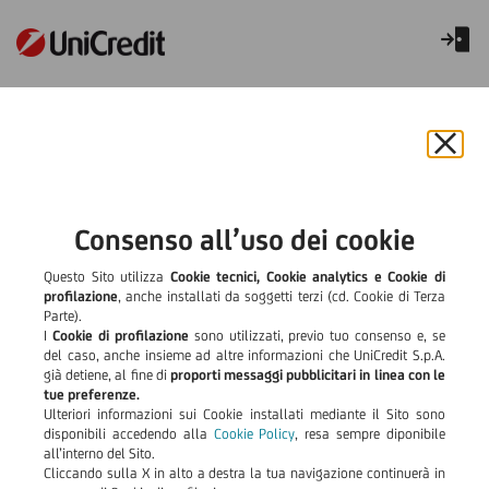
Cordusio RMBS Securitisation Srl –
cartolarizzazione del 2008
Chiu
UniCredit S.p.a. ha riacquistato in data 9 marzo 2012, come da
il
avviso pubblicato sulla G.U.parte II n. 32 del 15.3.2012, tutti i
bann
crediti ceduti alla società Cordusio
RMBS Securitisation S.r.l.
e
Consenso all’uso dei cookie
(*) nell’ambito dell’operazione di cartolarizzazione effettuata
rifiut
nel 2008.
il
Questo Sito utilizza
Cookie tecnici, Cookie analytics e Cookie di
I titoli outstanding emessi da Cordusio Rmbs Securitisation S.r.l,
cook
profilazione
, anche installati da soggetti terzi (cd. Cookie di Terza
a seguito del riacquisto sono stati anticipatamente rimborsati il
Parte).
30.3.2012. In coincidenza di tale rimborso Cordusio Rmbs
I
Cookie di profilazione
sono utilizzati, previo tuo consenso e, se
Securitisation S.r.l. ha estinto anche tutte le ulteriori
del caso, anche insieme ad altre informazioni che UniCredit S.p.A.
obbligazioni di pagamento assunte nell’ambito dell’ operazione
già detiene, al fine di
proporti messaggi pubblicitari in linea con le
di cartolarizzazione.
tue preferenze.
Sempre in data 9 marzo 2012, parte dei crediti riacquistati da
Ulteriori informazioni sui Cookie installati mediante il Sito sono
UniCredit, sono stati oggetto di cessione nell’ambito di
disponibili accedendo alla
Cookie Policy
, resa sempre diponibile
operazioni di emissione di obbligazioni bancarie garantite ai
all’interno del Sito.
sensi della legge 30 aprile 1999, n. 130 perfezionate con le
Cliccando sulla X in alto a destra la tua navigazione continuerà in
società :