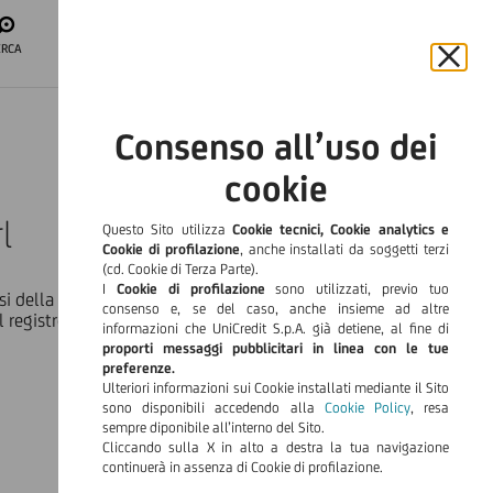
APRI IL CONTO
ERCA
ACCESSO
AREA CLIENTI
Chiu
il
ITA
bann
Consenso all’uso dei
e
Languag
rifiut
cookie
il
cook
l
Questo Sito utilizza
Cookie tecnici, Cookie analytics e
Cookie di profilazione
, anche installati da soggetti terzi
(cd. Cookie di Terza Parte).
I
Cookie di profilazione
sono utilizzati, previo tuo
si della legge 30 aprile 1999, n. 130 (
la Legge 130
), con
consenso e, se del caso, anche insieme ad altre
o il registro delle imprese di Verona n. 04133390262
informazioni che UniCredit S.p.A. già detiene, al fine di
proporti messaggi pubblicitari in linea con le tue
preferenze.
Ulteriori informazioni sui Cookie installati mediante il Sito
sono disponibili accedendo alla
Cookie Policy
, resa
sempre diponibile all’interno del Sito.
Cliccando sulla X in alto a destra la tua navigazione
continuerà in assenza di Cookie di profilazione.