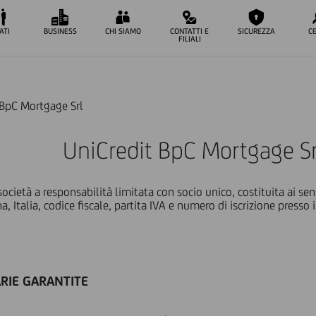
ATI
BUSINESS
CHI SIAMO
CONTATTI E
SICUREZZA
C
FILIALI
 BpC Mortgage Srl
UniCredit BpC Mortgage Sr
ocietà a responsabilità limitata con socio unico, costituita ai sen
, Italia, codice fiscale, partita IVA e numero di iscrizione press
ARIE GARANTITE