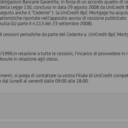
ligazioni Bancarie Garantite, in forza di un accordo quadro di cess
 della Legge 130, concluso in data 29 agosto 2008 da UniCredit Ba
i seguito anche il "Cedente" ) la UniCredit BpC Mortgage ha acqui
tteristiche riportate nell'apposito avviso di cessione pubblicato
sulla GU parte II n.113 del 23 settembre 2008).
essioni periodiche da parte del Cedente a UniCredit BpC Mortgage S.
/1999,in relazione a tutte le cessioni, l'incarico di provvedere in
ovute in relazione agli stessi.
rimenti, si prega di contattare la vostra Filiale di UniCredit compe
dal lunedì al venerdì dalle 09:00 alle 18:00.