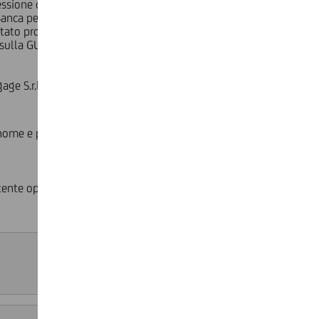
ione di crediti pecuniari "individuabili in blocco" ai sensi
nca per la Casa S.p.A. (dal 1° aprile 2009 UniCredit Family
stato pro-soluto dal Cedente,un portafoglio iniziale
 sulla GU parte II n. 105 del 4 settembre 2008 (poi
r.l., i cui dettagli sono specificati nei relativi avvisi di
 nome e per conto di UniCredit BpC Mortgage S.r.l. alla
tente oppure, nel caso in cui non aveste una Filiale di