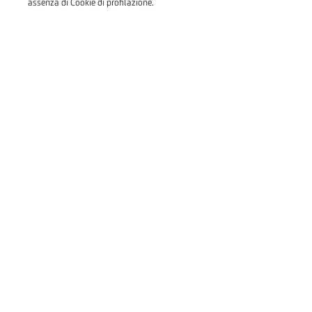
assenza di Cookie di profilazione.
Impara a riconoscere i segnali
che non tornano
Scopri come proteggerti
dalle truffe telefoniche
(vishing) via messaggio