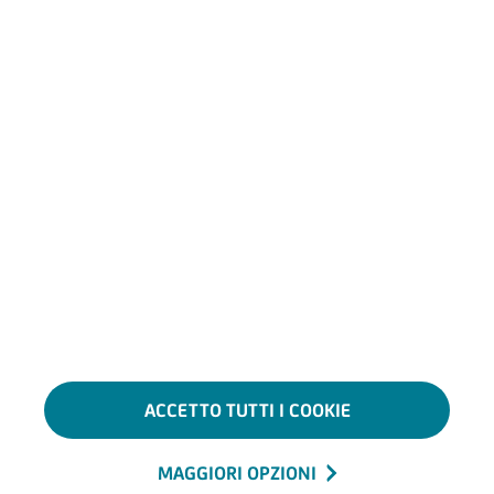
Controlla spesso
movimenti e notifiche
Usa App e Banca via Internet per
monitorare il conto
Rimani
informato
e condividi queste informazioni con
chi ti sta vicino
Per approfondire
Puoi trovare maggiori dettagli sulla sicurezza nella tua Banca
via Internet, sezione
Impostazioni > Sicurezza > Sicurezza
Online
.
ACCETTO TUTTI I COOKIE
GUARDA LA VIDEOPILLOLA SULLE TRUFFE
MAGGIORI OPZIONI