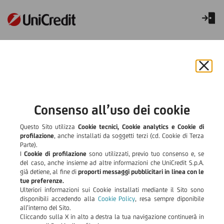
Truffe digitali: messaggi,
chiamate e contatti
Chiu
ingannevoli
il
bann
e
Consenso all’uso dei cookie
rifiut
il
Questo Sito utilizza
Cookie tecnici, Cookie analytics e Cookie di
cook
profilazione
, anche installati da soggetti terzi (cd. Cookie di Terza
Parte).
I
Cookie di profilazione
sono utilizzati, previo tuo consenso e, se
del caso, anche insieme ad altre informazioni che UniCredit S.p.A.
già detiene, al fine di
proporti messaggi pubblicitari in linea con le
tue preferenze.
Ulteriori informazioni sui Cookie installati mediante il Sito sono
disponibili accedendo alla
Cookie Policy
, resa sempre diponibile
all’interno del Sito.
Cliccando sulla X in alto a destra la tua navigazione continuerà in