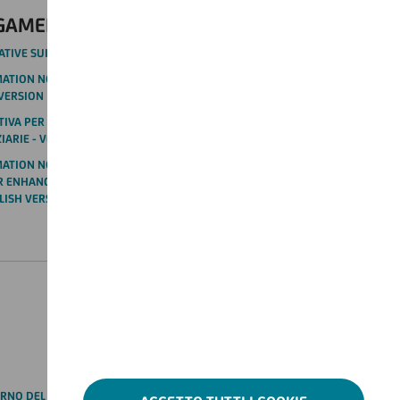
AGAMENTO E OPERAZIONI CORRELATE
ATIVE SUI SERVIZI DI PAGAMENTO - VERSIONE IN ITALIANO
TION NOTICE ON THE PROCESSING OF PERSONAL DATA THROUGH
H VERSION
TIVA PER RAFFORZARE IL RISPETTO DELLA NORMATIVA IN MATERIA
IARIE - VERSIONE IN ITALIANO
TION NOTICE ON THE PROCESSING AND PROTECTION OF
R ENHANCING COMPLIANCE WITH FINANCIAL SANCTIONS
LISH VERSION
RNO DEL CONTACT CENTER PER I NON CLIENTI - VERSIONE IN ITALIANO