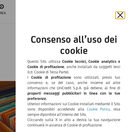
APRI IL CONTO
ERCA
ACCESSO
AREA CLIENTI
Chiu
il
ITA
bann
Consenso all’uso dei
e
Languag
rifiut
cookie
il
cook
Questo Sito utilizza
Cookie tecnici, Cookie analytics e
Cookie di profilazione
, anche installati da soggetti terzi
(cd. Cookie di Terza Parte).
I
Cookie di profilazione
sono utilizzati, previo tuo
consenso e, se del caso, anche insieme ad altre
informazioni che UniCredit S.p.A. già detiene, al fine di
proporti messaggi pubblicitari in linea con le tue
preferenze.
Ulteriori informazioni sui Cookie installati mediante il Sito
sono disponibili accedendo alla
Cookie Policy
, resa
sempre diponibile all’interno del Sito.
Cliccando sulla X in alto a destra la tua navigazione
continuerà in assenza di Cookie di profilazione.