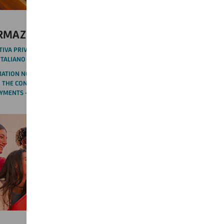
RMAZIONI CREDITIZIE (SIC)
IVA PRIVACY RELATIVA AI SISTEMI DI INFORMAZIONI CREDITIZIE
 ITALIANO
TION NOTICE ON CREDIT INFORMATION SYSTEMS MANAGED BY
IN THE CONTEXT OF CONSUMER CREDITS, RELIABILITY AND
YMENTS - ENGLISH VERSION