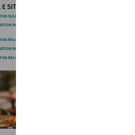
 E SITO WEB
TIVA SULLA PRIVACY SOCIAL MEDIA - VERSIONE IN ITALIANO
TION NOTICE ON ONLINE AND SOCIAL MEDIA MONITORING -
IVA RELATIVA AL SITO WEB - VERSIONE IN ITALIANO
TION NOTICE ON THE WEBSITE - ENGLISH VERSION
TIVA RELATIVA AL SITO WEB "IL MIO DONO"