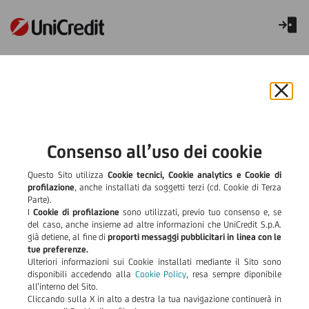
Informative relative alla
Privacy
Chiu
il
bann
e
Consenso all’uso dei cookie
rifiut
il
Questo Sito utilizza
Cookie tecnici, Cookie analytics e Cookie di
cook
profilazione
, anche installati da soggetti terzi (cd. Cookie di Terza
Parte).
I
Cookie di profilazione
sono utilizzati, previo tuo consenso e, se
del caso, anche insieme ad altre informazioni che UniCredit S.p.A.
già detiene, al fine di
proporti messaggi pubblicitari in linea con le
PER I CLIENTI
tue preferenze.
Ulteriori informazioni sui Cookie installati mediante il Sito sono
SCARICA L'INFORMATIVA PRIVACY PER I CLIENTI -
disponibili accedendo alla
Cookie Policy
, resa sempre diponibile
VERSIONE IN ITALIANO
all’interno del Sito.
Cliccando sulla X in alto a destra la tua navigazione continuerà in
DOWNLOAD INFORMATION NOTICE ON THE