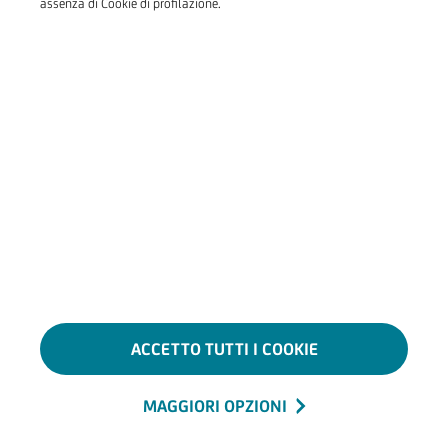
assenza di Cookie di profilazione.
ACCETTO TUTTI I COOKIE
MAGGIORI OPZIONI
Hamb