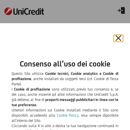
Lista Filiali
Chiu
Pantelleria
il
bann
Pantelleria
e
Consenso all’uso dei cookie
rifiut
VAI ALLA RICERCA SU MAPPA
il
Questo Sito utilizza
Cookie tecnici, Cookie analytics e Cookie di
cook
profilazione
, anche installati da soggetti terzi (cd. Cookie di Terza
Parte).
I
Cookie di profilazione
sono utilizzati, previo tuo consenso e, se
del caso, anche insieme ad altre informazioni che UniCredit S.p.A.
già detiene, al fine di
proporti messaggi pubblicitari in linea con le
tue preferenze.
Ulteriori informazioni sui Cookie installati mediante il Sito sono
disponibili accedendo alla
Cookie Policy
, resa sempre diponibile
all’interno del Sito.
Cliccando sulla X in alto a destra la tua navigazione continuerà in