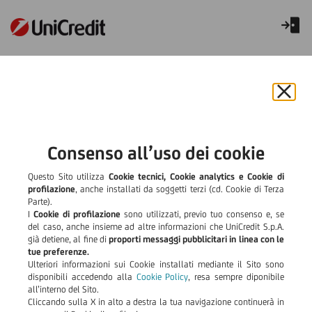
PALERMO DA VINCI
Tel
0917891501
Chiu
VIA LEONARDO DA VINCI, 152/A-154/B/F 90145 PALERMO
il
bann
FISSA UN APPUNTAMENTO
CALCOLA PERCORSO
e
Consenso all’uso dei cookie
rifiut
il
Altre informazioni e servizi
Questo Sito utilizza
Cookie tecnici, Cookie analytics e Cookie di
cook
profilazione
, anche installati da soggetti terzi (cd. Cookie di Terza
Parte).
I
Cookie di profilazione
sono utilizzati, previo tuo consenso e, se
del caso, anche insieme ad altre informazioni che UniCredit S.p.A.
già detiene, al fine di
proporti messaggi pubblicitari in linea con le
tue preferenze.
Ulteriori informazioni sui Cookie installati mediante il Sito sono
disponibili accedendo alla
Cookie Policy
, resa sempre diponibile
all’interno del Sito.
Cliccando sulla X in alto a destra la tua navigazione continuerà in