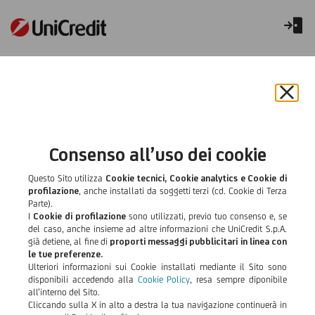
OfficinaDigitale
Chiu
il
bann
e
Consenso all’uso dei cookie
rifiut
il
Questo Sito utilizza
Cookie tecnici, Cookie analytics e Cookie di
cook
profilazione
, anche installati da soggetti terzi (cd. Cookie di Terza
Parte).
I
Cookie di profilazione
sono utilizzati, previo tuo consenso e, se
del caso, anche insieme ad altre informazioni che UniCredit S.p.A.
già detiene, al fine di
proporti messaggi pubblicitari in linea con
le tue preferenze.
Ulteriori informazioni sui Cookie installati mediante il Sito sono
disponibili accedendo alla
Cookie Policy
, resa sempre diponibile
all’interno del Sito.
Cliccando sulla X in alto a destra la tua navigazione continuerà in